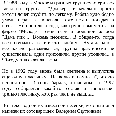
В 1988 году в Москве из разных групп смастерилась
такая вот группа - "Джокер", изначально просто
хотели денег срубить по-легкому. Ребята худо-бедно
умели играть и попевали тоже почти попадая в
ноты... Не прошло и года, как группа выпустила на
фирме "Мелодия" свой первый большой альбом
"Дама пик"... Восемь песенок... В общем-то, тогда
все покупали - съели и этот альбом... Ну а дальше...
все начало разваливаться, группа практически не
существовала, одни приходили, другие уходили... в
90-году она склеила ласты.
Но в 1992 году вновь была слеплена и выпустила
еще одну пластинку "На волю в пампасы", что-то
непонятное... И снова бардак, и шастанье... в 1997
году собирается какой-то состав и записывает
третью пластинку, которая так и не вышла...
Вот текст одной их известной песенки, который был
написан их сотоварищем Валерием Сауткиным