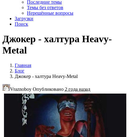
Последние темы
Темы без ответов
Нерешённые вопросы
Загрузки
Поиск
Джокер - халтура Heavy-
Metal
Главная
Блог
Джокер - халтура Heavy-Metal
Vraznoboy Опубликовано
2 года назад