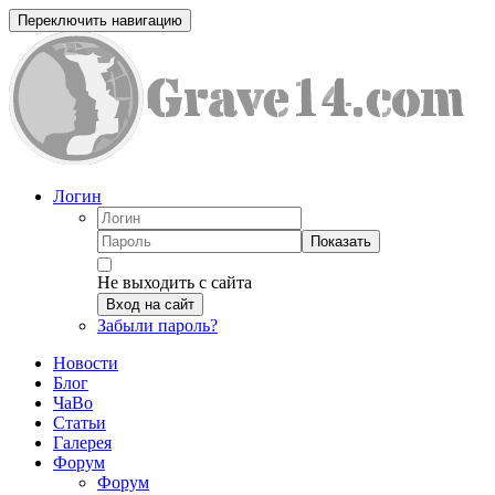
Переключить навигацию
Логин
Показать
Не выходить с сайта
Вход на сайт
Забыли пароль?
Новости
Блог
ЧаВо
Статьи
Галерея
Форум
Форум