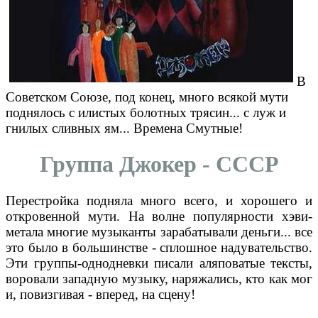
В
Советском Союзе, под конец, много всякой мути
поднялось с илистых болотных трясин... с луж и
гнилых сливных ям... Времена Смутные!
Группа Джокер - СССР
Перестройка подняла много всего, и хорошего и
откровенной мути. На волне популярности хэви-
метала многие музыканты зарабатывали деньги... все
это было в большинстве - сплошное надувательство.
Эти группы-однодневки писали аляповатые тексты,
воровали западную музыку, наряжались, кто как мог
и, повизгивая - вперед, на сцену!