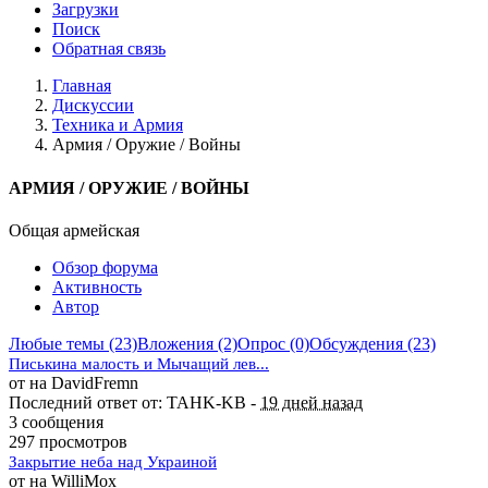
Загрузки
Поиск
Обратная связь
Главная
Дискуссии
Техника и Армия
Армия / Оружие / Войны
АРМИЯ / ОРУЖИЕ / ВОЙНЫ
Общая армейская
Обзор форума
Активность
Автор
Любые темы (23)
Вложения (2)
Опрос (0)
Обсуждения (23)
Писькина малость и Мычащий лев...
от на DavidFremn
Последний ответ от: TAHK-KB -
19 дней назад
3 сообщения
297 просмотров
Закрытие неба над Украиной
от на WilliMox