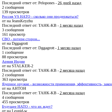
Последний ответ от: Pelopones -
26 дней назад
2 сообщения
139 просмотров
Россия VS НАТО - сколько они продержаться?
от на JeansKeyzhu
Последний ответ от: TAHK-KB -
1 месяц назад
3 сообщения
161 просмотр
СВО - потери сторон...
от на Dggagrott
Последний ответ от: Dggagrott -
1 месяц назад
1 сообщение
88 просмотров
Армия Индии
от на STALKER-2
Последний ответ от: TAHK-KB -
2 месяца назад
2 сообщения
363 просмотра
Ядерное оружие - возможности применения, эффективность, зако
от на AHTOH
Последний ответ от: TAHK-KB -
2 месяца назад
4 сообщения
455 просмотров
Будущее НАТО - что их ждет?
от на Leonid-w