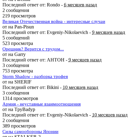
Последний ответ от: Rondo -
6 месяцев назад
2 сообщения
219 просмотров
Великая Отечественная война - интересные случаи
от на Pan-Pisun
Последний ответ от: Evgeniy-Nikolaevich -
9 месяцев назад
5 сообщений
523 просмотра
Орешник? Верится с трудом...
от на Garry
Последний ответ от: AHTOH -
9 месяцев назад
3 сообщения
753 просмотра
Storm Shadow - разборка трофея
от на SHERIF
Последний ответ от: Bikini -
10 месяцев назад
3 сообщения
1314 просмотров
Армия - неуставные взаимоотношения
от на TpyBadyp
Последний ответ от: Evgeniy-Nikolaevich -
10 месяцев назад
2 сообщения
389 просмотров
Силы самообороны Японии
от на STALKER-2