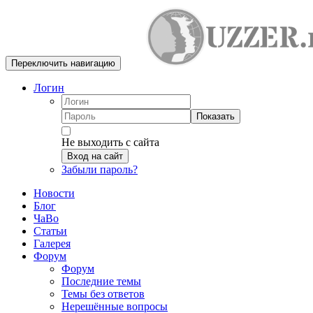
Переключить навигацию
Логин
Показать
Не выходить с сайта
Вход на сайт
Забыли пароль?
Новости
Блог
ЧаВо
Статьи
Галерея
Форум
Форум
Последние темы
Темы без ответов
Нерешённые вопросы