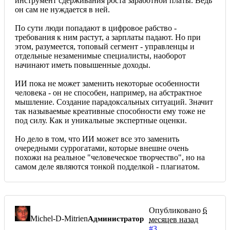
инструмент сдерживания роста заработной платы. Ведь
он сам не нуждается в ней.
По сути люди попадают в цифровое рабство -
требования к ним растут, а зарплаты падают. Но при
этом, разумеется, топовый сегмент - управленцы и
отдельные незаменимые специалисты, наоборот
начинают иметь повышенные доходы.
ИИ пока не может заменить некоторые особенности
человека - он не способен, например, на абстрактное
мышление. Создание парадоксальных ситуаций. Значит
так называемые креативные способности ему тоже не
под силу. Как и уникальные экспертные оценки.
Но дело в том, что ИИ может все это заменить
очередными суррогатами, которые внешне очень
похожи на реальное "человеческое творчество", но на
самом деле являются тонкой подделкой - плагиатом.
Опубликовано
6
Michel-D-Mitrien
Администратор
месяцев назад
#3