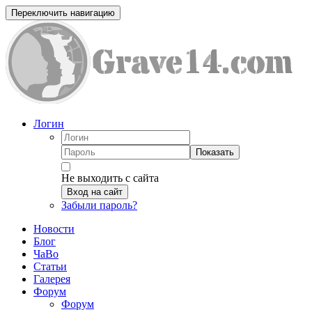
Переключить навигацию
Логин
Показать
Не выходить с сайта
Вход на сайт
Забыли пароль?
Новости
Блог
ЧаВо
Статьи
Галерея
Форум
Форум