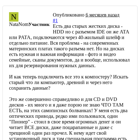
Опубликовано
6 месяцев назад
N
#1
NataNom
Участник
Есть два старых жестких диска -
HDD но с разъемом IDE он же ATA
или PATA, подключаются через 40-жильный шлейф и
отдельно питание. Вся проблема - на современных
материнских платах такого разъема нет. Но на дисках
есть нужная и важная информация - фото и видео
семейные, сканы документов, да и вообще, использовал
их для резервирования нужных данных.
И как теперь подключить все это к компостеру? Искать
старый что ли компьютер, древний и через него
сохранить данные?
Это же совершенно справедливо и для CD и DVD
дисков - их много и я даже порою не знаю ЧТО ТАМ
ЕСТЬ, на этих самописных болванках! У меня есть два
оптических привода, редко ими пользовался, один
"Пионер" - стоил в свое время огромных денег и он
читает ВСЕ диски, даже поцарапанные и даже с
трещиной один раз прочел. К нему идет свой
установочный диск и там специальная программа есть