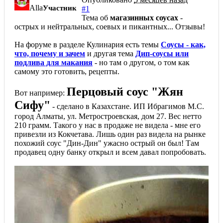
Alla
Участник
#1
Тема об
магазинных соусах
-
острых и нейтральных, соевых и пикантных... Отзывы!
На форуме в разделе Кулинария есть темы
Соусы - как,
что, почему и зачем
и другая тема
Дип-соусы или
подлива для макания
- но там о другом, о том как
самому это готовить, рецепты.
Перцовый соус "Жян
Вот например:
Сифу"
- сделано в Казахстане. ИП Ибрагимов М.С.
город Алматы, ул. Метростроевская, дом 27. Вес нетто
210 грамм. Такого у нас в продаже не видела - мне его
привезли из Кокчетава. Лишь один раз видела на рынке
похожий соус "Дин-Дин" ужасно острый он был! Там
продавец одну банку открыл и всем давал попробовать.