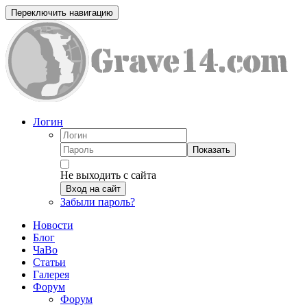
Переключить навигацию
Логин
Показать
Не выходить с сайта
Вход на сайт
Забыли пароль?
Новости
Блог
ЧаВо
Статьи
Галерея
Форум
Форум