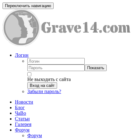
Переключить навигацию
Логин
Показать
Не выходить с сайта
Вход на сайт
Забыли пароль?
Новости
Блог
ЧаВо
Статьи
Галерея
Форум
Форум