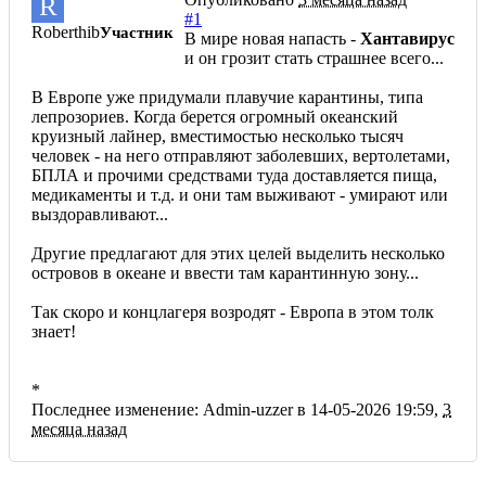
R
#1
Roberthib
Участник
В мире новая напасть -
Хантавирус
и он грозит стать страшнее всего...
В Европе уже придумали плавучие карантины, типа
лепрозориев. Когда берется огромный океанский
круизный лайнер, вместимостью несколько тысяч
человек - на него отправляют заболевших, вертолетами,
БПЛА и прочими средствами туда доставляется пища,
медикаменты и т.д. и они там выживают - умирают или
выздоравливают...
Другие предлагают для этих целей выделить несколько
островов в океане и ввести там карантинную зону...
Так скоро и концлагеря возродят - Европа в этом толк
знает!
*
Последнее изменение: Admin-uzzer в 14-05-2026 19:59,
3
месяца назад