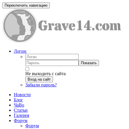
Переключить навигацию
Логин
Показать
Не выходить с сайта
Вход на сайт
Забыли пароль?
Новости
Блог
ЧаВо
Статьи
Галерея
Форум
Форум