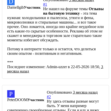
D
#1
Darnellgib
Участник
Не нашел на форуме темы
Отзывы
на бытовую технику
- эта тема
нужная: холодильники и пылесосы, утюги и фены,
микроволновки и стиральные машины... и все такое
прочее. Оно ломается, иногда оно крайне неудобное или
есть какие-то скрытые особенности. Реклама об этом не
скажет и менеджеры в торговом зале старательно такие
моменты избегают обсуждать.
Потому в интернете только и остается, что делиться
своим опытом - позитивным и негативным.
***
Последнее изменение: Admin-uzzer в 22-05-2026 18:50,
3
месяца назад
Опубликовано
3 месяца назад
P
#2
PeterDOOM
Участник
Ну здесь отзывы разные могут
быть. У меня например
совершенно своеобразные отзывы. Если я иду и вижу