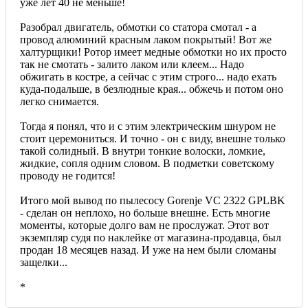
уже лет 40 не меньше!
Разобрал двигатель, обмотки со статора смотал - а
провод алюминий красным лаком покрытый! Вот же
халтурщики! Ротор имеет медные обмотки но их просто
так не смотать - залито лаком или клеем... Надо
обжигать в костре, а сейчас с этим строго... надо ехать
куда-подальше, в безлюдные края... обжечь и потом оно
легко снимается.
Тогда я понял, что и с этим электрическим шнуром не
стоит церемониться. И точно - он с виду, внешне только
такой солидный. В внутри тонкие волоски, ломкие,
жидкие, сопля одним словом. В подметки советскому
проводу не годится!
Итого мой вывод по пылесосу Gorenje VC 2322 GPLBK
- сделан он неплохо, но больше внешне. Есть многие
моменты, которые долго вам не прослужат. Этот вот
экземпляр судя по наклейке от магазина-продавца, был
продан 18 месяцев назад. И уже на нем были сломаны
защелки...
*