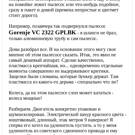
на помойке лежит пылесос или что-нибудь подобное,
сразу в пакет и домой (времена непростые и цветмет
стоит дорого).
Например, позавчера так подвернулся пылесос
Gorenje VC 2322 GPLBK
- я шланги не брал,
только алюминиевую трубу и сам пылесос.
Дома разобрал все. И на основании этого могу свое
мнение об этом пылесосе сказать. Итак, это явно не
самый дешевый аппарат. Сделан качественно,
пластмасса крепчайшая, но... одновременно отдельные
моменты совершенно не выдерживают критики.
Защелки были сломаны, которые бункер держат. Там
пластмасса из какого-то дерьма - специально что ли?
Колеса, да на этом пылесосе слон может кататься -
колеса мощные!
Разбираем. Двигатель конкретно упакован и
шумоизолирован. Электрический шнур красного цвета -
ништяковый, длинный, этак метров 9 наверное! Я
сперва его хотел на удлинитель пустить. а то у меня
удлинитель из советского сдвоенного провода и ему