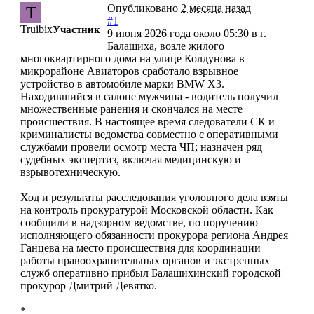
Опубликовано
2 месяца назад
T
#1
Truibix
Участник
9 июня 2026 года около 05:30 в г.
Балашиха, возле жилого
многоквартирного дома на улице Колдунова в
микрорайоне Авиаторов сработало взрывное
устройство в автомобиле марки BMW X3.
Находившийся в салоне мужчина - водитель получил
множественные ранения и скончался на месте
происшествия. В настоящее время следователи СК и
криминалисты ведомства совместно с оперативными
службами провели осмотр места ЧП; назначен ряд
судебных экспертиз, включая медицинскую и
взрывотехническую.
Ход и результаты расследования уголовного дела взяты
на контроль прокуратурой Московской области. Как
сообщили в надзорном ведомстве, по поручению
исполняющего обязанности прокурора региона Андрея
Ганцева на место происшествия для координации
работы правоохранительных органов и экстренных
служб оперативно прибыл Балашихинский городской
прокурор Дмитрий Девятко.
*