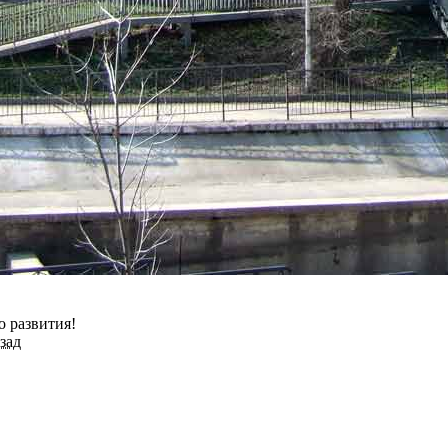
о развития!
азад