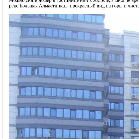
Можно снять номер в гостинице или в хостеле, а многие а
реке Большая Алмаатинка... прекрасный вид на горы и чист