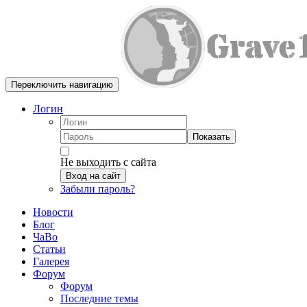
Переключить навигацию
Логин
Показать
Не выходить с сайта
Вход на сайт
Забыли пароль?
Новости
Блог
ЧаВо
Статьи
Галерея
Форум
Форум
Последние темы