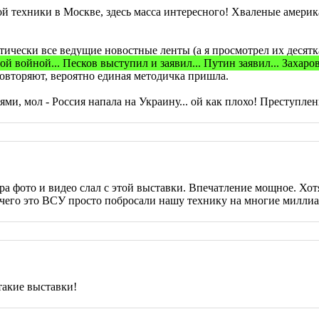
й техники в Москве, здесь масса интересного! Хваленые америк
чески все ведущие новостные ленты (а я просмотрел их десятка
 войной... Песков выступил и заявил... Путин заявил... Захаров
 повторяют, вероятно единая методичка пришла.
и, мол - Россия напала на Украину... ой как плохо! Преступлен
чера фото и видео слал с этой выставки. Впечатление мощное. Хо
 чего это ВСУ просто побросали нашу технику на многие миллиар
такие выставки!