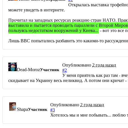
Открылась выставка трофейно
можете увидеть в интернете.
Прочитал на западных ресурсах реакцию стран НАТО. Практи
выставила и пытается проводить параллели с Второй Мировой
пользуясь недостатком вооружений у Киева...
- вот это все
Лишь BBC попытались разбавить это какими-то рассуждениям
Опубликовано
2 года назад
Dead-Moroz
Участник
#2
У меня приятель как раз там - в
скидывает на Украину весь неликвид. А потом они кричат -
Опубликовано
2 года назад
Shapa
Участник
#3
Хотелось мы и мне побывать... люблю 