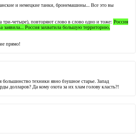
анские и немецкие танки, бронемашины... Все это вы
 три-четыре), повторяют слово в слово одно и тоже:
Россия
а заявила... Россия захватила большую территорию,
ие прямо!
тя большинство техники явно бэушное старье. Запад
ды долларов? Да кому охота за их хлам голову класть?!