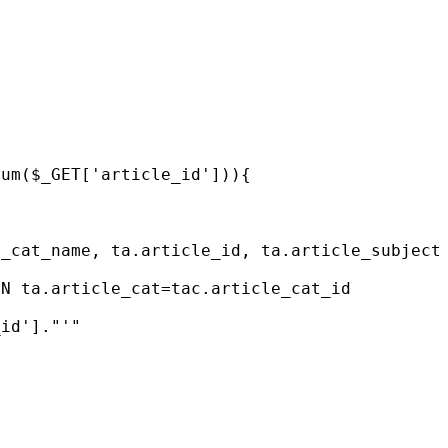
num($_GET['article_id'])){
e_cat_name, ta.article_id, ta.article_subject
ON ta.article_cat=tac.article_cat_id
_id']."'"