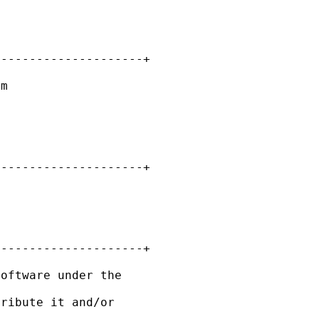
---------------------+
em
---------------------+
---------------------+
software under the
tribute it and/or