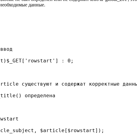
 необходимые данные.
 ввод
nt)$_GET['rowstart'] : 0;
article существуют и содержат корректные данн
_title() определена
owstart
icle_subject, $article[$rowstart]);