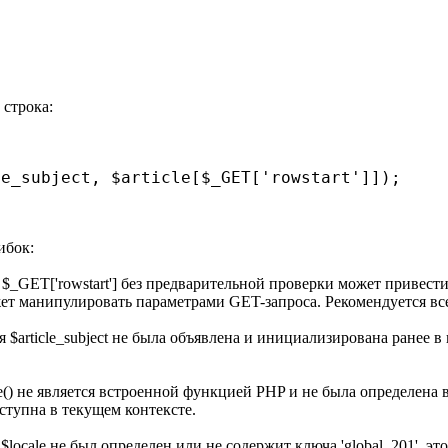
 строка:
le_subject, $article[$_GET['rowstart']]);
ибок:
$_GET['rowstart'] без предварительной проверки может привест
т манипулировать параметрами GET-запроса. Рекомендуется всег
 $article_subject не была объявлена и инициализирована ранее в к
itle() не является встроенной функцией PHP и не была определен
ступна в текущем контексте.
в $locale не был определен или не содержит ключа 'global_201',