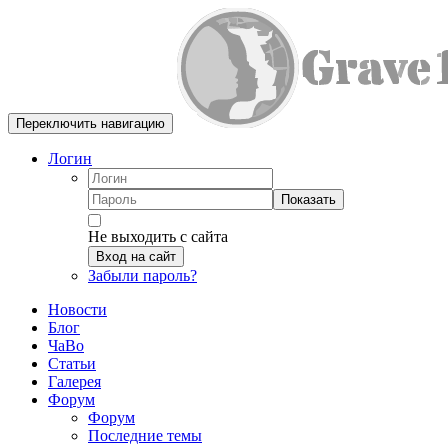
Переключить навигацию
Логин
Показать
Не выходить с сайта
Вход на сайт
Забыли пароль?
Новости
Блог
ЧаВо
Статьи
Галерея
Форум
Форум
Последние темы