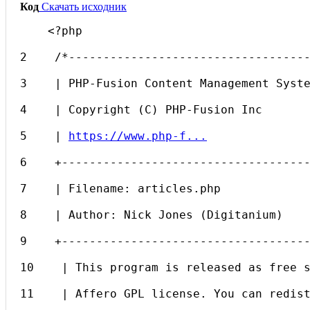
Код
Скачать исходник
    <?php
2    /*----------------------------------
3    | PHP-Fusion Content Management Syst
4    | Copyright (C) PHP-Fusion Inc
5    | 
https://www.php-f...
6    +-----------------------------------
7    | Filename: articles.php
8    | Author: Nick Jones (Digitanium)
9    +-----------------------------------
10    | This program is released as free 
11    | Affero GPL license. You can redis