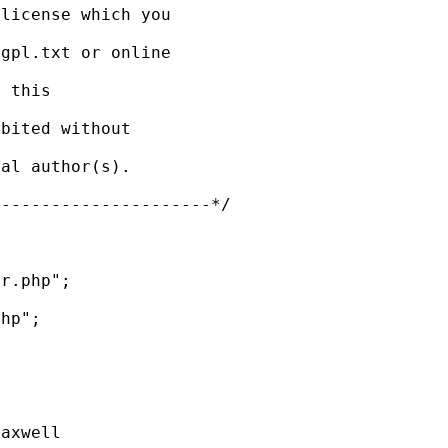
 license which you
agpl.txt or online
f this
ibited without
nal author(s).
----------------------*/
er.php";
php";
Maxwell