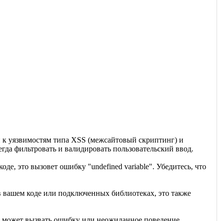
и к уязвимостям типа XSS (межсайтовый скриптинг) и
да фильтровать и валидировать пользовательский ввод.
оде, это вызовет ошибку "undefined variable". Убедитесь, что
а в вашем коде или подключенных библиотеках, это также
 это может вызвать ошибку или неожиданное поведение.