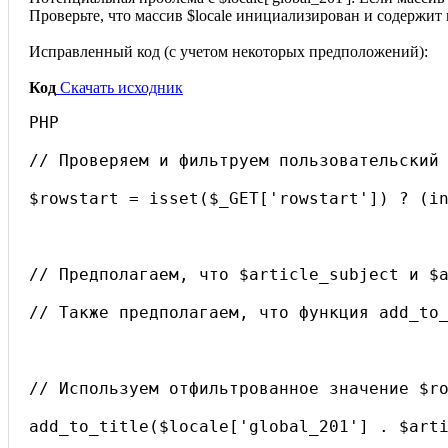
Проверьте, что массив $locale инициализирован и содержит
Исправленный код (с учетом некоторых предположений):
Код
Скачать исходник
PHP
// Проверяем и фильтруем пользовательский
$rowstart = isset($_GET['rowstart']) ? (i
// Предполагаем, что $article_subject и $
// Также предполагаем, что функция add_to
// Используем отфильтрованное значение $r
add_to_title($locale['global_201'] . $art