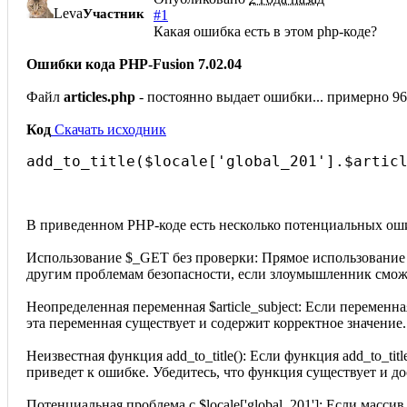
Leva
Участник
#1
Какая ошибка есть в этом php-коде?
Ошибки кода PHP-Fusion 7.02.04
Файл
articles.php
- постоянно выдает ошибки... примерно 96
Код
Скачать исходник
add_to_title($locale['global_201'].$artic
В приведенном PHP-коде есть несколько потенциальных ош
Использование $_GET без проверки: Прямое использование 
другим проблемам безопасности, если злоумышленник сможе
Неопределенная переменная $article_subject: Если переменная
эта переменная существует и содержит корректное значение.
Неизвестная функция add_to_title(): Если функция add_to_t
приведет к ошибке. Убедитесь, что функция существует и до
Потенциальная проблема с $locale['global_201']: Если масси