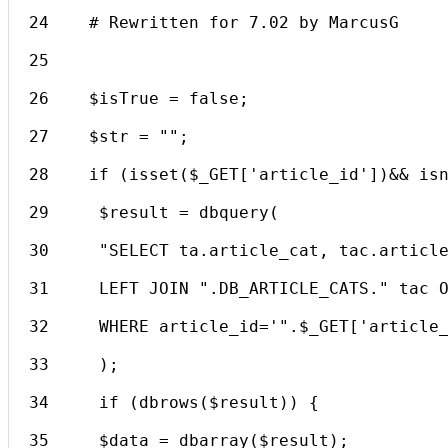
24    # Rewritten for 7.02 by MarcusG
25    
26    $isTrue = false;
27    $str = "";
28    if (isset($_GET['article_id'])&& is
29     $result = dbquery(
30     "SELECT ta.article_cat, tac.articl
31     LEFT JOIN ".DB_ARTICLE_CATS." tac 
32     WHERE article_id='".$_GET['article
33     );
34     if (dbrows($result)) {
35     $data = dbarray($result);