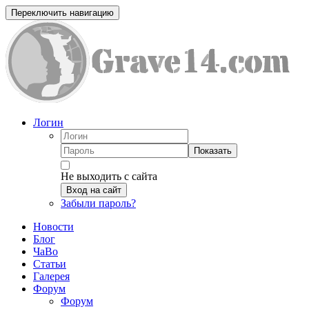
Переключить навигацию
Логин
Показать
Не выходить с сайта
Вход на сайт
Забыли пароль?
Новости
Блог
ЧаВо
Статьи
Галерея
Форум
Форум