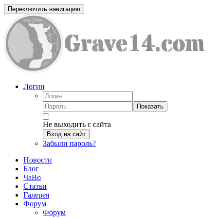
Переключить навигацию
Логин
Показать
Не выходить с сайта
Вход на сайт
Забыли пароль?
Новости
Блог
ЧаВо
Статьи
Галерея
Форум
Форум