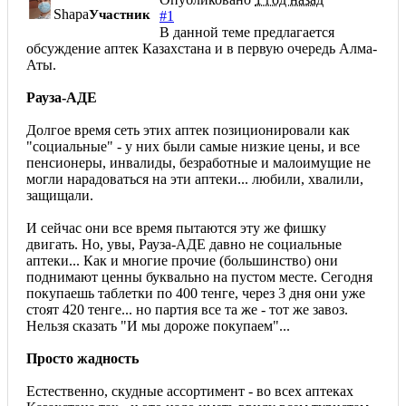
Shapa
Участник
#1
В данной теме предлагается
обсуждение аптек Казахстана и в первую очередь Алма-
Аты.
Рауза-АДЕ
Долгое время сеть этих аптек позиционировали как
"социальные" - у них были самые низкие цены, и все
пенсионеры, инвалиды, безработные и малоимущие не
могли нарадоваться на эти аптеки... любили, хвалили,
защищали.
И сейчас они все время пытаются эту же фишку
двигать. Но, увы, Рауза-АДЕ давно не социальные
аптеки... Как и многие прочие (большинство) они
поднимают ценны буквально на пустом месте. Сегодня
покупаешь таблетки по 400 тенге, через 3 дня они уже
стоят 420 тенге... но партия все та же - тот же завоз.
Нельзя сказать "И мы дороже покупаем"...
Просто жадность
Естественно, скудные ассортимент - во всех аптеках