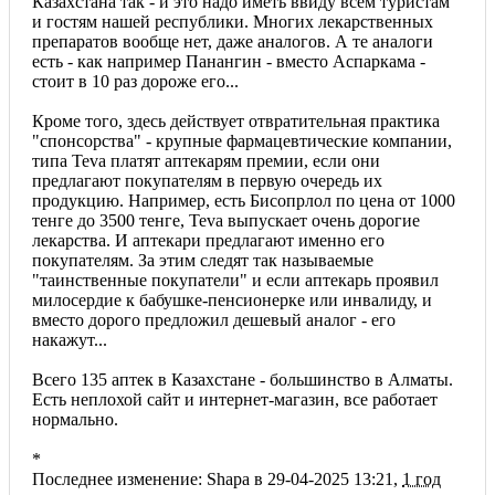
Казахстана так - и это надо иметь ввиду всем туристам
и гостям нашей республики. Многих лекарственных
препаратов вообще нет, даже аналогов. А те аналоги
есть - как например Панангин - вместо Аспаркама -
стоит в 10 раз дороже его...
Кроме того, здесь действует отвратительная практика
"спонсорства" - крупные фармацевтические компании,
типа Teva платят аптекарям премии, если они
предлагают покупателям в первую очередь их
продукцию. Например, есть Бисопрлол по цена от 1000
тенге до 3500 тенге, Teva выпускает очень дорогие
лекарства. И аптекари предлагают именно его
покупателям. За этим следят так называемые
"таинственные покупатели" и если аптекарь проявил
милосердие к бабушке-пенсионерке или инвалиду, и
вместо дорого предложил дешевый аналог - его
накажут...
Всего 135 аптек в Казахстане - большинство в Алматы.
Есть неплохой сайт и интернет-магазин, все работает
нормально.
*
Последнее изменение: Shapa в 29-04-2025 13:21,
1 год