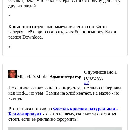
ссылки) рекламного характера. С них я получу деньги у
других людей.
*
Кроме того отдельные замечания: если есть Фото
галерея – её надо развивать, хотя бы понемногу. Как и
раздел Download.
*
Опубликовано
1
Michel-D-Mitrien
Администратор
год назад
#2
Пока ничего такого не планируется... не знаю наверняка
как шеф... но увы. Самим на хлеб хватает, на масло - не
всегда.
Вот написал отзыв на
Фасоль красная натуральная -
Белмолпродукт
- как по вашему, сколько такая статья
стоит, если её рекламно оформить?