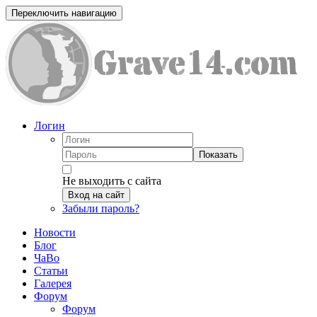
Переключить навигацию
Логин
Показать
Не выходить с сайта
Вход на сайт
Забыли пароль?
Новости
Блог
ЧаВо
Статьи
Галерея
Форум
Форум