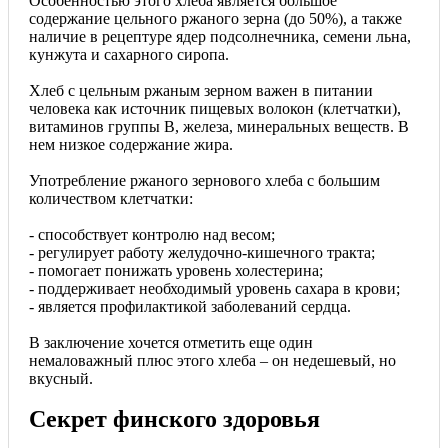
Особенностью этого хлеба является большое
содержание цельного ржаного зерна (до 50%), а также
наличие в рецептуре ядер подсолнечника, семени льна,
кунжута и сахарного сиропа.
Хлеб с цельным ржаным зерном важен в питании
человека как источник пищевых волокон (клетчатки),
витаминов группы В, железа, минеральных веществ. В
нем низкое содержание жира.
Употребление ржаного зернового хлеба с большим
количеством клетчатки:
- способствует контролю над весом;
- регулирует работу желудочно-кишечного тракта;
- помогает понижать уровень холестерина;
- поддерживает необходимый уровень сахара в крови;
- является профилактикой заболеваний сердца.
В заключение хочется отметить еще один
немаловажный плюс этого хлеба – он недешевый, но
вкусный.
Секрет финского здоровья