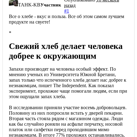
TAHK-KB
Участник
назад
#1
Все о хлебе - вкус и польза. Все об этом самом лучшем
продукте на свуете!
*
Свежий хлеб делает человека
добрее к окружающим
Запахи производят на человека особый эффект. По
мнению ученых из Университета Южной Бретани,
запах только что испеченного хлеба делает нас добрее к
незнакомцам, пишет The Independent. Как показал
эксперимент, прохожие чаще помогали людям, если при
этом ощущали запах хлеба.
В исследовании приняли участие восемь добровольцев.
Половину из них попросили встать у дверей пекарни.
Вторая часть стояла рядом с магазином одежды. Люди
как бы случайно роняли на асфальт перчатку, носовой
платок или салфетки перед проходившим мимо
незнакомцем. В итоге 77% прохожих останавливались,