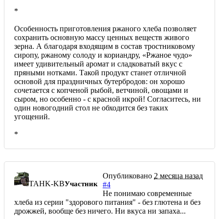
*
Особенность приготовления ржаного хлеба позволяет
сохранить основную массу ценных веществ живого
зерна. А благодаря входящим в состав тростниковому
сиропу, ржаному солоду и кориандру, «Ржаное чудо»
имеет удивительный аромат и сладковатый вкус с
пряными нотками. Такой продукт станет отличной
основой для праздничных бутербродов: он хорошо
сочетается с копченой рыбой, ветчиной, овощами и
сыром, но особенно - с красной икрой! Согласитесь, ни
один новогодний стол не обходится без таких
угощений.
*
Опубликовано
2 месяца назад
TAHK-KB
Участник
#4
Не понимаю современные
хлеба из серии "здорового питания" - без глютена и без
дрожжей, вообще без ничего. Ни вкуса ни запаха...