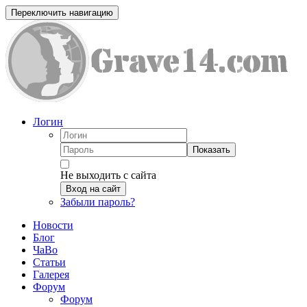
Переключить навигацию
Логин
Показать
Не выходить с сайта
Вход на сайт
Забыли пароль?
Новости
Блог
ЧаВо
Статьи
Галерея
Форум
Форум