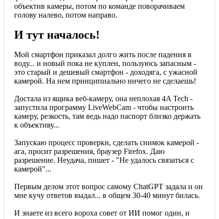
объектив камеры, потом по команде поворачиваем
голову налево, потом направо.
И тут началось!
Мой смартфон приказал долго жить после падения в
воду... и новый пока не куплен, пользуюсь запасным -
это старый и дешевый смартфон - доходяга, с ужасной
камерой. На нем принципиально ничего не сделаешь!
Достала из ящика веб-камеру, она неплохая 4A Tech -
запустила программу LiveWebCam - чтобы настроить
камеру, резкость, там ведь надо паспорт близко держать
к объективу...
Запускаю процесс проверки, сделать снимок камерой -
ага, просит разрешения, браузер Firefox. Даю
разрешение. Неудача, пишет - "Не удалось связаться с
камерой"...
Первым делом этот вопрос самому ChatGPT задала и он
мне кучу ответов выдал... в общем 30-40 минут билась.
И знаете из всего вороха совет от ИИ помог один, и