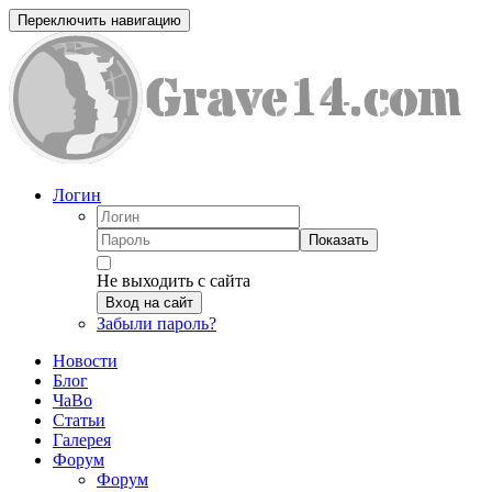
Переключить навигацию
Логин
Показать
Не выходить с сайта
Вход на сайт
Забыли пароль?
Новости
Блог
ЧаВо
Статьи
Галерея
Форум
Форум