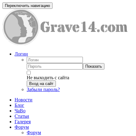
Переключить навигацию
Логин
Показать
Не выходить с сайта
Вход на сайт
Забыли пароль?
Новости
Блог
ЧаВо
Статьи
Галерея
Форум
Форум