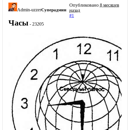
Опубликовано
8 месяцев
Admin-uzzer
Суперадмин
назад
#1
Часы
- 23205