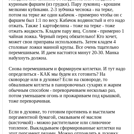
куриным фаршем (из грудки). Пару луковиц - крошим
мелкими кубиками. 2-3 зубчика чеснока - на терке,
потом на терке же один кабачок - примерно чтобы он с
фаршем был 1:1 по весу. Кабачок водянистый и его надо
отжать. Также 1 картофелина - тоже на терке - тоже
отжать жидкость. Кладем пару яиц. Солим - примерно 1
чайная ложка. Черный перец обязательно! Кто хочет,
может свои приправы использовать. Затем кладем 4
столовые ложки манной крупы. Все очень тщательно
перемешиваем. И даем настоятся минут 20-30. Манка
набухнуть должна.
Снова перемешиваем и формируем котлетки. И тут надо
определиться - КАК мы будем их готовить? На
сковороде или в духовке? Если на сковороде, то
обваливаем котлеты в панировочных сухарях и жарим
обычным способом - переворачиваем несколько раз,
потом уменьшаем огонь и прожариваем под крышкой,
тоже переворачивая.
Если в духовке, то готовим противень и выстилаем
пергаментной бумагой, смазываем её маслом
(кисточкой) - можно растительное или сливочное
топленое. Выкладываем сформированные котлетки на
этот пергамент рядами. Можно отправлять в духовку