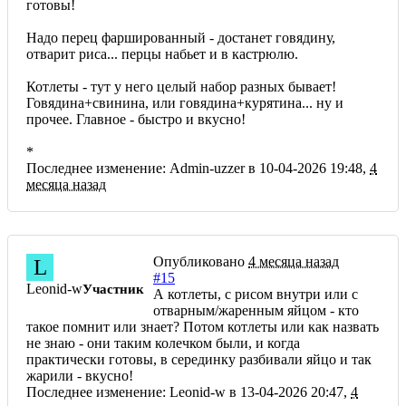
готовы!
Надо перец фаршированный - достанет говядину,
отварит риса... перцы набьет и в кастрюлю.
Котлеты - тут у него целый набор разных бывает!
Говядина+свинина, или говядина+курятина... ну и
прочее. Главное - быстро и вкусно!
*
Последнее изменение: Admin-uzzer в 10-04-2026 19:48,
4
месяца назад
Опубликовано
4 месяца назад
L
#15
Leonid-w
Участник
А котлеты, с рисом внутри или с
отварным/жаренным яйцом - кто
такое помнит или знает? Потом котлеты или как назвать
не знаю - они таким колечком были, и когда
практически готовы, в серединку разбивали яйцо и так
жарили - вкусно!
Последнее изменение: Leonid-w в 13-04-2026 20:47,
4