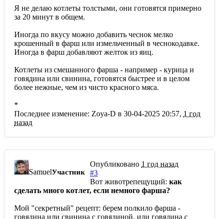
Я не делаю котлеты толстыми, они готовятся примерно
за 20 минут в общем.
Иногда по вкусу можно добавить чеснок мелко
крошенный в фарш или измельченный в чеснокодавке.
Иногда в фарш добавляют желток из яиц.
Котлеты из смешанного фарша - например - курица и
говядина или свинина, готовятся быстрее и в целом
более нежные, чем из чисто красного мяса.
*
Последнее изменение: Zoya-D в 30-04-2025 20:57,
1 год
назад
Опубликовано
1 год назад
Samuel
Участник
#3
Вот животрепещущий:
как
сделать много котлет, если немного фарша?
Мой "секретный" рецепт: берем полкило фарша -
говядина или свинина с говядиной, или говядина с