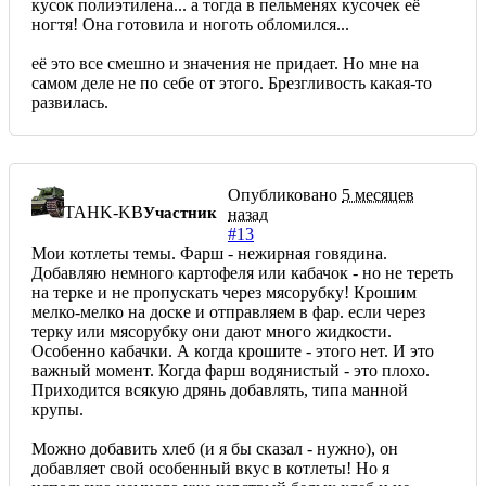
кусок полиэтилена... а тогда в пельменях кусочек её
ногтя! Она готовила и ноготь обломился...
её это все смешно и значения не придает. Но мне на
самом деле не по себе от этого. Брезгливость какая-то
развилась.
Опубликовано
5 месяцев
TAHK-KB
Участник
назад
#13
Мои котлеты темы. Фарш - нежирная говядина.
Добавляю немного картофеля или кабачок - но не тереть
на терке и не пропускать через мясорубку! Крошим
мелко-мелко на доске и отправляем в фар. если через
терку или мясорубку они дают много жидкости.
Особенно кабачки. А когда крошите - этого нет. И это
важный момент. Когда фарш водянистый - это плохо.
Приходится всякую дрянь добавлять, типа манной
крупы.
Можно добавить хлеб (и я бы сказал - нужно), он
добавляет свой особенный вкус в котлеты! Но я