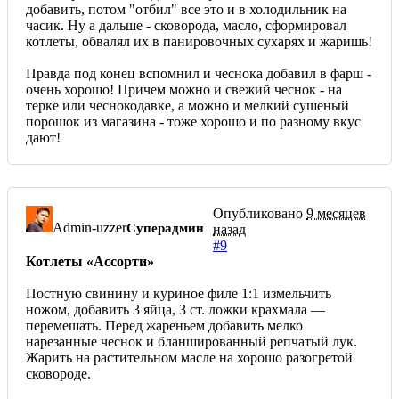
добавить, потом "отбил" все это и в холодильник на
часик. Ну а дальше - сковорода, масло, сформировал
котлеты, обвалял их в панировочных сухарях и жаришь!
Правда под конец вспомнил и чеснока добавил в фарш -
очень хорошо! Причем можно и свежий чеснок - на
терке или чеснокодавке, а можно и мелкий сушеный
порошок из магазина - тоже хорошо и по разному вкус
дают!
Опубликовано
9 месяцев
Admin-uzzer
Суперадмин
назад
#9
Котлеты «Ассорти»
Постную свинину и куриное филе 1:1 измельчить
ножом, добавить 3 яйца, 3 ст. ложки крахмала —
перемешать. Перед жареньем добавить мелко
нарезанные чеснок и бланшированный репчатый лук.
Жарить на растительном масле на хорошо разогретой
сковороде.