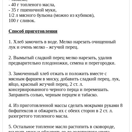
- 40 г топленого масла,
- 35 г пшеничной муки,
1/2 л мясного бульона (можно из кубиков),
100 г сливок.
Способ приготовления
1. Хлеб замочить в воде. Мелко нарезать очищенный
лук и очень мелко - жгучий перец.
2. Вымытый сладкий перец мелко нарезать, удалив
предварительно плодоножки, семена и перегородки.
3. Замоченный хлеб отжать и положить вместе с
мясным фаршем в миску, добавить сладкий перец, лук,
яйцо, красный жгучий перец, 2 ст. л.
консервированного черного перца и перемешать.
Заправить солью, черным перцем и табаско.
4. Из приготовленной массы сделать мокрыми руками 8
бифштексов и обжарить их с обеих сторон в 2 ст. л.
разогретого топленого масла.
5. Остальное топленое масло растопить в сковороде,
всыпать муку и обжарить ее до золотистого цвета.