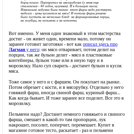
борщ пошло. Перекрутил на мясорубочке (у меня еще
сталинская - 40 годов, чугунная). И в большую миску.
Изначально задумка была такая: этот фарш надо растянуть
надолго - цены кусаются на мясо! И потому фарш решено
было пустить на несколько блюд: на фаршированные перцы,
на голубцы, на пельмени и на котлеты.
Вот именно. У меня один знакомый в этом мастерства
достиг - он живет один, времени мало, потому он
заранее готовит заготовки - вот как
описал здесь про
Лагман
у него
: он мясо отваривает, потом делит на
порции, так же бульон делит - мясо в пластиковые
контейнеры, бульон тоже или в иную тару и в
морозилку. Нало суп сварить - достанет бульон и кусок
мяса.
Тоже самое у него и с фаршем. Он покупает на рынке.
Потом обрезает с кости, и в мясорубку. Отдельно у него
говяжий фарш, иногда свиной фарш, куриный фарш...
Как когда бывает. И тоже заранее все поделит. Все это в
морозилку.
Пельмени надо? Достанет немного говяжьего и свиного
фарша, смешает в какой-то там пропорции, лук
накрошит, посолит, поперчит, перемешает. Купит в
магазине готовое тесто, раскатает - раз и пельмени