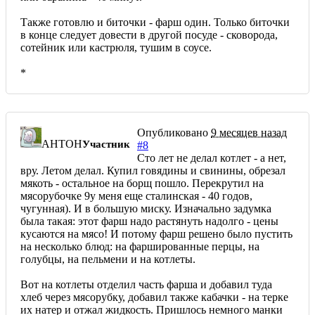
Также готовлю и биточки - фарш один. Только биточки
в конце следует довести в другой посуде - сковорода,
сотейник или кастрюля, тушим в соусе.
*
Опубликовано
9 месяцев назад
AHTOH
Участник
#8
Сто лет не делал котлет - а нет,
вру. Летом делал. Купил говядины и свинины, обрезал
мякоть - остальное на борщ пошло. Перекрутил на
мясорубочке 9у меня еще сталинская - 40 годов,
чугунная). И в большую миску. Изначально задумка
была такая: этот фарш надо растянуть надолго - цены
кусаются на мясо! И потому фарш решено было пустить
на несколько блюд: на фаршированные перцы, на
голубцы, на пельмени и на котлеты.
Вот на котлеты отделил часть фарша и добавил туда
хлеб через мясорубку, добавил также кабачки - на терке
их натер и отжал жидкость. Пришлось немного манки