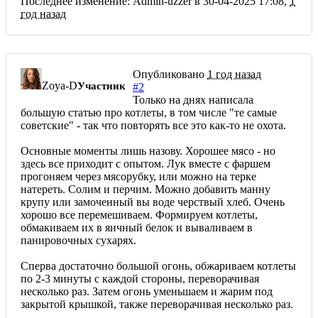
Последнее изменение: Admin-uzzer в 30-04-2025 17:08,
1
год назад
Опубликовано
1 год назад
Zoya-D
Участник
#2
Только на днях написала
большую статью про котлеты, в том числе "те самые
советские" - так что повторять все это как-то не охота.
Основные моменты лишь назову. Хорошее мясо - но
здесь все приходит с опытом. Лук вместе с фаршем
прогоняем через мясорубку, или можно на терке
натереть. Солим и перчим. Можно добавить манну
крупу или замоченный вы воде черствый хлеб. Очень
хорошо все перемешиваем. Формируем котлеты,
обмакиваем их в яичный белок и вываливаем в
панировочных сухарях.
Сперва достаточно большой огонь, обжариваем котлеты
по 2-3 минуты с каждой стороны, переворачивая
несколько раз. Затем огонь уменьшаем и жарим под
закрытой крышкой, также переворачивая несколько раз.