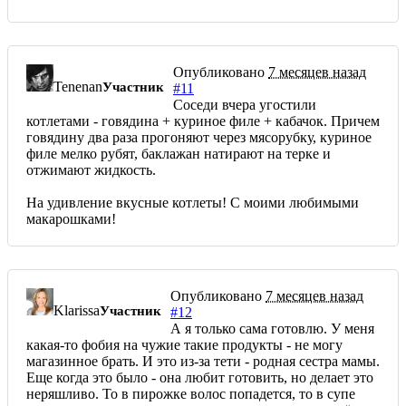
Опубликовано
7 месяцев назад
Tenenan
Участник
#11
Соседи вчера угостили
котлетами - говядина + куриное филе + кабачок. Причем
говядину два раза прогоняют через мясорубку, куриное
филе мелко рубят, баклажан натирают на терке и
отжимают жидкость.
На удивление вкусные котлеты! С моими любимыми
макарошками!
Опубликовано
7 месяцев назад
Klarissa
Участник
#12
А я только сама готовлю. У меня
какая-то фобия на чужие такие продукты - не могу
магазинное брать. И это из-за тети - родная сестра мамы.
Еще когда это было - она любит готовить, но делает это
неряшливо. То в пирожке волос попадется, то в супе