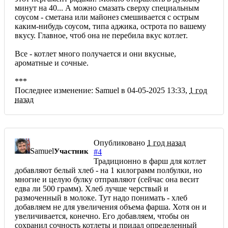
минут на 40... А можно смазать сверху специальным
соусом - сметана или майонез смешивается с острым
каким-нибудь соусом, типа аджика, острота по вашему
вкусу. Главное, чтоб она не перебила вкус котлет.
Все - котлет много получается и они вкусные,
ароматные и сочные.
***
Последнее изменение: Samuel в 04-05-2025 13:33,
1 год
назад
Опубликовано
1 год назад
Samuel
Участник
#4
Традиционно в фарш для котлет
добавляют белый хлеб - на 1 килограмм полбулки, но
многие и целую булку отправляют (сейчас она весит
едва ли 500 грамм). Хлеб лучше черствый и
размоченный в молоке. Тут надо понимать - хлеб
добавляем не для увеличения объема фарша. Хотя он и
увеличивается, конечно. Его добавляем, чтобы он
сохранил сочность котлеты и придал определенный