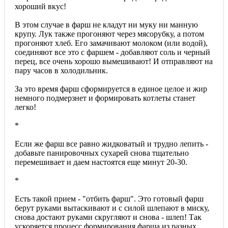
хороший вкус!
В этом случае в фарш не кладут ни муку ни манную
крупу. Лук также прогоняют через мясорубку, а потом
прогоняют хлеб. Его замачивают молоком (или водой),
соединяют все это с фаршем - добавляют соль и черный
перец, все очень хорошо вымешивают! И отправляют на
пару часов в холодильник.
За это время фарш сформируется в единое целое и жир
немного подмерзнет и формировать котлеты станет
легко!
*
Если же фарш все равно жидковатый и трудно лепить -
добавьте панировочных сухарей снова тщательно
перемешивает и даем настоятся еще минут 20-30.
*
Есть такой прием - "отбить фарш". Это готовый фарш
берут руками вытаскивают и с силой шлепают в миску,
снова достают руками скругляют и снова - шлеп! Так
ускоряется процесс формирования фарша из разных