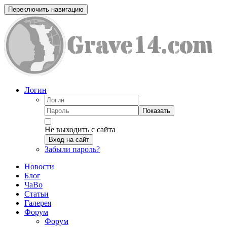
Переключить навигацию
Логин
Показать
Не выходить с сайта
Вход на сайт
Забыли пароль?
Новости
Блог
ЧаВо
Статьи
Галерея
Форум
Форум