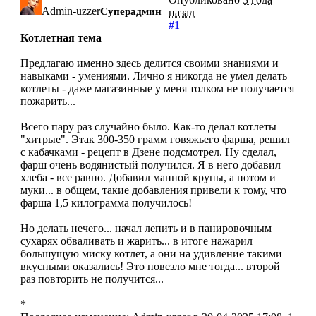
Admin-uzzer
Суперадмин
назад
#1
Котлетная тема
Предлагаю именно здесь делится своими знаниями и
навыками - умениями. Лично я никогда не умел делать
котлеты - даже магазинные у меня толком не получается
пожарить...
Всего пару раз случайно было. Как-то делал котлеты
"хитрые". Этак 300-350 грамм говяжьего фарша, решил
с кабачками - рецепт в Дзене подсмотрел. Ну сделал,
фарш очень водянистый получился. Я в него добавил
хлеба - все равно. Добавил манной крупы, а потом и
муки... в общем, такие добавления привели к тому, что
фарша 1,5 килограмма получилось!
Но делать нечего... начал лепить и в панировочным
сухарях обваливать и жарить... в итоге нажарил
большущую миску котлет, а они на удивление такими
вкусными оказались! Это повезло мне тогда... второй
раз повторить не получится...
*