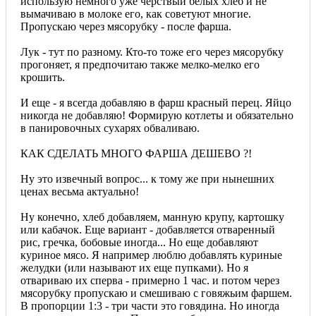
использую немного уже черствый белых хлеб и не
вымачиваю в молоке его, как советуют многие.
Пропускаю через мясорубку - после фарша.
Лук - тут по разному. Кто-то тоже его через мясорубку
прогоняет, я предпочитаю также мелко-мелко его
крошить.
И еще - я всегда добавляю в фарш красный перец. Яйцо
никогда не добавляю! Формирую котлеты и обязательно
в панировочных сухарях обваливаю.
КАК СДЕЛАТЬ МНОГО ФАРША ДЕШЕВО ?!
Ну это извечный вопрос... к тому же при нынешних
ценах весьма актуально!
Ну конечно, хлеб добавляем, манную крупу, картошку
или кабачок. Еще вариант - добавляется отваренный
рис, гречка, бобовые иногда... Но еще добавляют
куриное мясо. Я например люблю добавлять куриные
желудки (или называют их еще пупками). Но я
отвариваю их сперва - примерно 1 час. и потом через
мясорубку пропускаю и смешиваю с говяжьим фаршем.
В пропорции 1:3 - три части это говядина. Но иногда