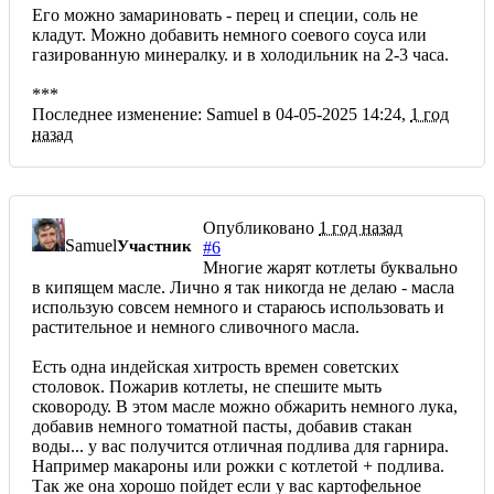
Его можно замариновать - перец и специи, соль не
кладут. Можно добавить немного соевого соуса или
газированную минералку. и в холодильник на 2-3 часа.
***
Последнее изменение: Samuel в 04-05-2025 14:24,
1 год
назад
Опубликовано
1 год назад
Samuel
Участник
#6
Многие жарят котлеты буквально
в кипящем масле. Лично я так никогда не делаю - масла
использую совсем немного и стараюсь использовать и
растительное и немного сливочного масла.
Есть одна индейская хитрость времен советских
столовок. Пожарив котлеты, не спешите мыть
сковороду. В этом масле можно обжарить немного лука,
добавив немного томатной пасты, добавив стакан
воды... у вас получится отличная подлива для гарнира.
Например макароны или рожки с котлетой + подлива.
Так же она хорошо пойдет если у вас картофельное