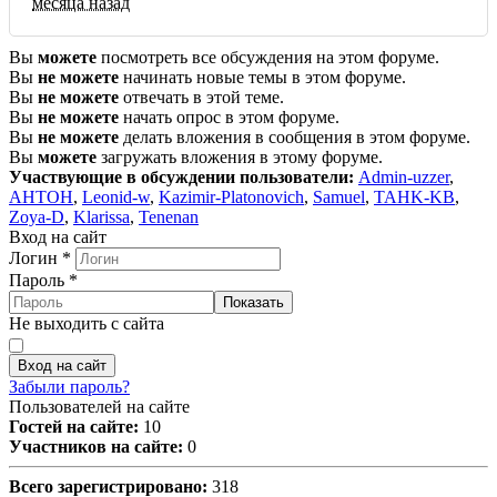
месяца назад
Вы
можете
посмотреть все обсуждения на этом форуме.
Вы
не можете
начинать новые темы в этом форуме.
Вы
не можете
отвечать в этой теме.
Вы
не можете
начать опрос в этом форуме.
Вы
не можете
делать вложения в сообщения в этом форуме.
Вы
можете
загружать вложения в этому форуме.
Участвующие в обсуждении пользователи:
Admin-uzzer
,
AHTOH
,
Leonid-w
,
Kazimir-Platonovich
,
Samuel
,
TAHK-KB
,
Zoya-D
,
Klarissa
,
Tenenan
Вход на сайт
Логин
*
Пароль
*
Показать
Не выходить с сайта
Вход на сайт
Забыли пароль?
Пользователей на сайте
Гостей на сайте:
10
Участников на сайте:
0
Всего зарегистрировано:
318