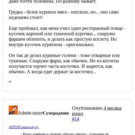
даже почти половина. По разному бывает.
Грудка - белое куриное мясо - неплохо, но... оно само
недешево стоит!
Еще пробовал, как меня учил один ресторанный повар -
кусочек вареной или тушенной курочки... снаружи
фаршем облепить, и делать как простую котлету. Но
внутри кусочек курятины - оригинально.
Он так де делал куриные голени - тоже отварные или
тушеные. Снаружи фарш, как обычно. Но из котлеты
получается торчит часть косточки. И жарится, как
обычно. А когда едят держат за косточку...
*
Опубликовано
4 месяца
Admin-uzzer
Суперадмин
назад
#14
AHTOH написал(-а):
- Купил говядины и свинины, обрезал мякоть - остальное на