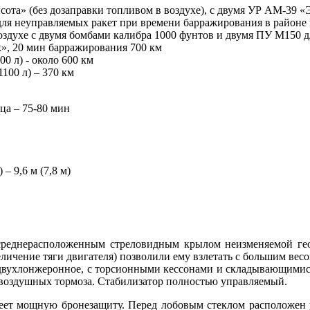
та» (без дозаправки топливом в воздухе), с двумя УР AM-39 «Э
я неуправляемых ракет при времени барражирования в районе це
воздухе с двумя бомбами калибра 1000 фунтов и двумя ПУ М150 д
», 20 мин барражирования 700 км
0 л) - около 600 км
100 л) – 370 км
ца – 75-80 мин
– 9,6 м (7,8 м)
среднерасположенным стреловидным крылом неизменяемой гео
ичение тяги двигателя) позволили ему взлетать с большим весо
 двухлонжеронное, с торсионными кессонами и складывающимис
 воздушных тормоза. Стабилизатор полностью управляемый.
меет мощную бронезащиту. Перед лобовым стеклом расположен