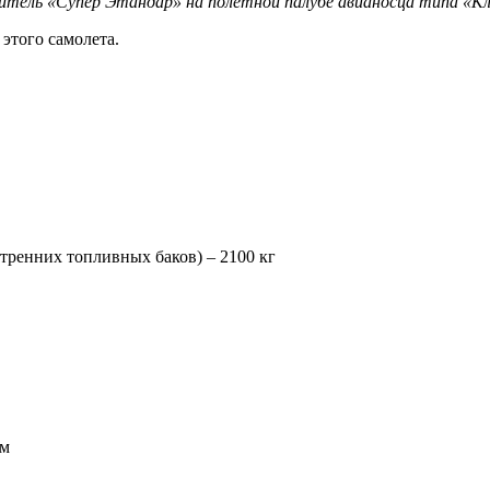
тель «Супер Этандар» на полетной палубе авианосца типа «К
этого самолета.
тренних топливных баков) – 2100 кг
 м