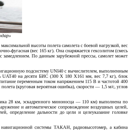
ндар»
о максимальной высоты полета самолета с боевой нагрузкой, вес
лочно-фугасная (вес 165 кг). Она снаряжается гексолитом (смесь
м с замедлением. По данным зарубежной прессы, самолет может
авигационную подсистему UNI40 с вычислителем, выполненным
ь UAT40 на десяти БИС (300 X 180 Х161 мм, вес 7,7 кг), блок
на питание переменным током напряжением 115 В и частотой 400
полета (круговая вероятная ошибка), скорости — 1,5 м/с, углов
щика 28 км, эскадренного миноносца — 110 км) выполнена по
наружение и автоматическое сопровождение воздушных целей,
ей, определение дальности до цели и целеуказание головке
ра навигационной системы ТАКАН, радиовысотомер, а кабина