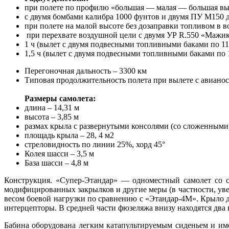
при полете по профилю «большая — малая — большая высо
с двумя бомбами калибра 1000 фунтов и двумя ПУ М150 дл
при полете на малой высоте без дозаправки топливом в 
при перехвате воздушной цели с двумя УР R.550 «Мажик
1 ч (вылет с двумя подвесными топливными баками по 110
1,5 ч (вылет с двумя подвесными топливными баками по 1
Перегоночная дальность – 3300 км
Типовая продолжительность полета при вылете с авианос
Размеры самолета:
длина – 14,31 м
высота – 3,85 м
размах крыла с развернутыми консолями (со сложенными) 
площадь крыла – 28, 4 м2
стреловидность по линии 25%, хорд 45°
Колея шасси – 3,5 м
База шасси – 4,8 м
Конструкция. «Супер-Этандар» — одноместный самолет со 
модифицированных закрылков и другие меры (в частности, увел
весом боевой нагрузки по сравнению с «Этандар-4М». Крыло
интерцепторы. В средней части фюзеляжа внизу находятся два
Бабина оборудована легким катапультируемым сиденьем и и