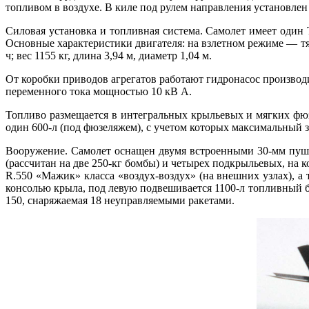
топливом в воздухе. В киле под рулем направления установле
Силовая установка и топливная система. Самолет имеет од
Основные характеристики двигателя: на взлетном режиме — тяга
ч; вес 1155 кг, длина 3,94 м, диаметр 1,04 м.
От коробки приводов агрегатов работают гидронасос производи
переменного тока мощностью 10 кВ А.
Топливо размещается в интегральных крыльевых и мягких фюз
один 600-л (под фюзеляжем), с учетом которых максимальный за
Вооружение. Самолет оснащен двумя встроенными 30-мм пушк
(рассчитан на две 250-кг бомбы) и четырех подкрыльевых, на
R.550 «Мажик» класса «воздух-воздух» (на внешних узлах), 
консолью крыла, под левую подвешивается 1100-л топливный б
150, снаряжаемая 18 неуправляемыми ракетами.