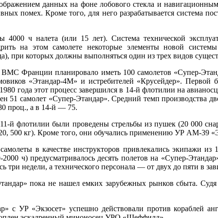
ображением данных на фоне лобового стекла и навигационным и
ных помех. Кроме того, для него разрабатывается система пос
ы 4000 ч налета (или 15 лет). Система технической эксплуа
рить на этом самолете некоторые элементы новой системы 
ода), при которых должны выполняться один из трех видов суще
ВМС Франции планировало иметь 100 самолетов «Супер-Этанда
виков «Этандар-4М» и истребителей «Крусейдер». Первой бы
 1980 года этот процесс завершился в 14-й флотилии на авианос
н 51 самолет «Супер-Этандар». Средний темп производства дв
0 проц., а в 14-й — 75.
11-й флотилии были проведены стрельбы из пушек (20 000 снар
20, 500 кг). Кроме того, они обучались применению УР АМ-39 «
 самолеты в качестве инструкторов привлекались экипажи из 
-2000 ч) предусматривалось десять полетов на «Супер-Этанда
ь три недели, а технического персонала — от двух до пяти в за
тандар» пока не нашел емких зарубежных рынков сбыта. Судя
р» с УР «Экзосет» успешно действовали против кораблей англ
отоплен эскадренный миноносец УРО «Шеффилд».