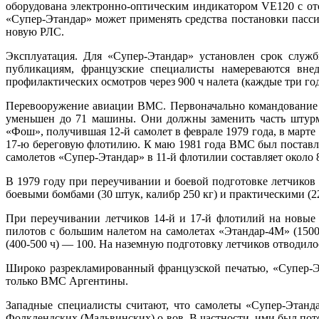
оборудована электронно-оптическим индикатором VE120 с от
«Супер-Этандар» может применять средства постановки пассив
новую РЛС.
Эксплуатация. Для «Супер-Этандар» установлен срок служб
публикациям, французские специалисты намереваются внед
профилактических осмотров через 900 ч налета (каждые три г
Перевооружение авиации ВМС. Первоначально командование 
уменьшен до 71 машины. Они должны заменить часть штурмо
«Фош», получившая 12-й самолет в феврале 1979 года, в марте
17-ю береговую флотилию. К маю 1981 года ВМС был поставле
самолетов «Супер-Этандар» в 11-й флотилии составляет около 8
В 1979 году при переучивании и боевой подготовке летчиков 
боевыми бомбами (30 штук, калибр 250 кг) и практическими (2
При переучивании летчиков 14-й и 17-й флотилий на новые
пилотов с большим налетом на самолетах «Этандар-4М» (1500
(400-500 ч) — 100. На наземную подготовку летчиков отводилос
Широко разрекламированный французской печатью, «Супер-Э
только ВМС Аргентины.
Западные специалисты считают, что самолеты «Супер-Этанда
Фолклендских (Мальвинских) о-вов. В частности, ими был п