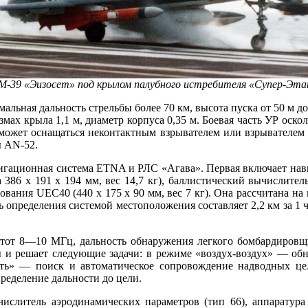
М-39 «Эизосет» под крылом палубного истребителя «Супер-Эта
альная дальность стрельбы более 70 км, высота пуска от 50 м д
змах крыла 1,1 м, диаметр корпуса 0,35 м. Боевая часть УР оско
°, может оснащаться неконтактным взрывателем или взрывателе
ы AN-52.
авигационная система ETNA и РЛС «Агава». Первая включает н
386 х 191 х 194 мм, вес 14,7 кг), баллистический вычислител
асования UEC40 (440 х 175 х 90 мм, вес 7 кг). Она рассчитана 
 определения системой местоположения составляет 2,2 км за 1 ч 
частот 8—10 МГц, дальность обнаружения легкого бомбардиров
ты и решает следующие задачи: в режиме «воздух-воздух» — об
сть» — поиск и автоматическое сопровождение надводных цел
ределение дальности до цели.
ычислитель аэродинамических параметров (тип 66), аппарату