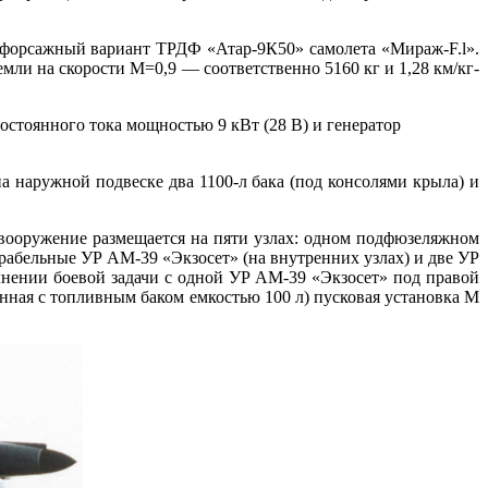
форсажный вариант ТРДФ «Атар-9К50» самолета «Мираж-F.l».
емли на скорости М=0,9 — соответственно 5160 кг и 1,28 км/кг-
постоянного тока мощностью 9 кВт (28 В) и генератор
 наружной подвеске два 1100-л бака (под консолями крыла) и
вооружение размещается на пяти узлах: одном подфюзеляжном
рабельные УР АМ-39 «Экзосет» (на внутренних узлах) и две УР
лнении боевой задачи с одной УР АМ-39 «Экзосет» под правой
нная с топливным баком емкостью 100 л) пусковая установка М