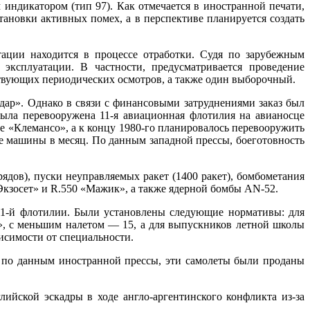
ндикатором (тип 97). Как отмечается в иностранной печати,
тановки активных помех, а в перспективе планируется создать
тации находится в процессе отработки. Судя по зарубежным
эксплуатации. В частности, предусматривается проведение
ствующих периодических осмотров, а также один выборочный.
р». Однако в связи с финансовыми затруднениями заказ был
ла перевооружена 11-я авиационная флотилия на авианосце
це «Клемансо», а к концу 1980-го планировалось перевооружить
е машины в месяц. По данным западной прессы, боеготовность
ядов), пуски неуправляемых ракет (1400 ракет), бомбометания
Экзосет» и R.550 «Мажик», а также ядерной бомбы AN-52.
11-й флотилии. Были установлены следующие нормативы: для
р», с меньшим налетом — 15, а для выпускников летной школы
висимости от специальности.
 по данным иностранной прессы, эти самолеты были проданы
ийской эскадры в ходе англо-аргентинского конфликта из-за