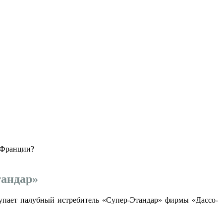
я Франции?
тандар»
упает палубный истребитель «Супер-Этандар» фирмы «Дассо-