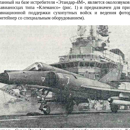
танный на базе истребителя «Этандар-4М», является околозвук
авианосцах типа «Клемансо» (рис. 1) и предназначен для при
авиационной поддержки сухопутных войск и ведения фотора
онтейнер со специальным оборудованием).