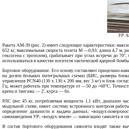
УР А
Ракета АМ-39 (рис. 2) имеет следующие характеристики: максим
652 кг, максимальная скорость полета М —0,93; длина 4,7 м, ра
гексогена с тротилом), срабатывает при углах встречи до 70
использоваться в качестве носителя тактической ядерной бомб
Бортовое оборудование. Его основу составляют прицельно-н
на десяти больших интегральных схемах (БИС, размеры блока 
управления PCN40 (130 х 130 х 200 мм, вес 3 кг) и блок согл
Гц, может работать при температуре от —50 до +60°С. Точность
крена и тангажа — 2', курса — 6х.
РЛС (вес 45 кг, потребляемая мощность 1,1 кВт, диапазон 
модульной схеме, имеет систему встроенного контроля рабо
определение дальности и выдача данных; «воздух-поверхно
самонаведения УР; «воздух-земля» — навигацию самолета и оп
В состав бортового оборудования самолета входят также в