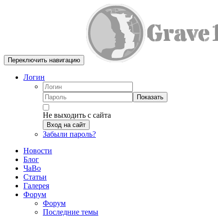
Переключить навигацию
Логин
Показать
Не выходить с сайта
Вход на сайт
Забыли пароль?
Новости
Блог
ЧаВо
Статьи
Галерея
Форум
Форум
Последние темы