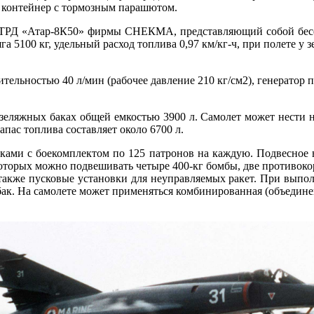
н контейнер с тормозным парашютом.
ин ТРД «Атар-8К50» фирмы СНЕКМА, представляющий собой бес
 5100 кг, удельный расход топлива 0,97 км/кг-ч, при полете у з
тельностью 40 л/мин (рабочее давление 210 кг/см2), генератор 
еляжных баках общей емкостью 3900 л. Самолет может нести на
пас топлива составляет около 6700 л.
ами с боекомплектом по 125 патронов на каждую. Подвесное 
 которых можно подвешивать четыре 400-кг бомбы, две противоко
а также пусковые установки для неуправляемых ракет. При выпо
ак. На самолете может применяться комбинированная (объедине