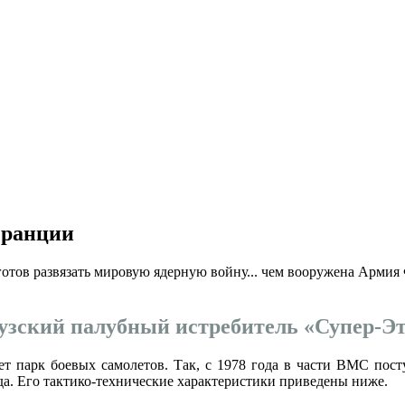
 Франции
готов развязать мировую ядерную войну... чем вооружена Арми
зский палубный истребитель «Супер-Э
т парк боевых самолетов. Так, с 1978 года в части ВМС пост
ода. Его тактико-технические характеристики приведены ниже.