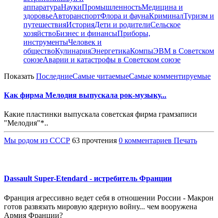
аппаратура
Науки
Промышленность
Медицина и
здоровье
Авторанспорт
Флора и фауна
Криминал
Туризм и
путешествия
История
Дети и родители
Сельское
хозяйство
Бизнес и финансы
Приборы,
инструменты
Человек и
общество
Кулинария
Энергетика
Компы
ЭВМ в Советском
союзе
Аварии и катастрофы в Советском союзе
Показать
Последние
Самые читаемые
Самые комментируемые
Как фирма Мелодия выпускала рок-музыку...
Какие пластинки выпускала советская фирма грамзаписи
"Мелодия"*..
Мы родом из СССР
63 прочтения
0 комментариев
Печать
Dassault Super-Etendard - истребитель Франции
Франция агрессивно ведет себя в отношении России - Макрон
готов развязать мировую ядерную войну... чем вооружена
Армия Франции?