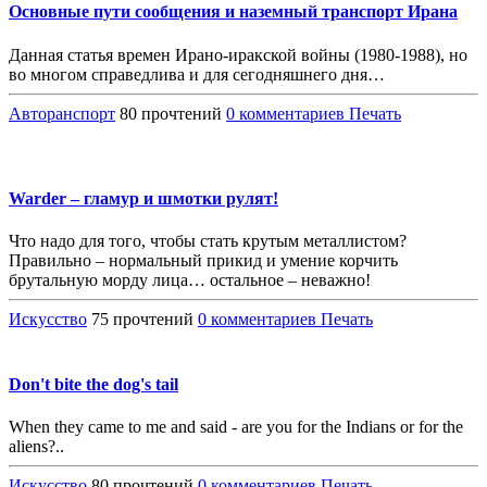
Основные пути сообщения и наземный транспорт Ирана
Данная статья времен Ирано-иракской войны (1980-1988), но
во многом справедлива и для сегодняшнего дня…
Авторанспорт
80 прочтений
0 комментариев
Печать
Warder – гламур и шмотки рулят!
Что надо для того, чтобы стать крутым металлистом?
Правильно – нормальный прикид и умение корчить
брутальную морду лица… остальное – неважно!
Искусство
75 прочтений
0 комментариев
Печать
Don't bite the dog's tail
When they came to me and said - are you for the Indians or for the
aliens?..
Искусство
80 прочтений
0 комментариев
Печать