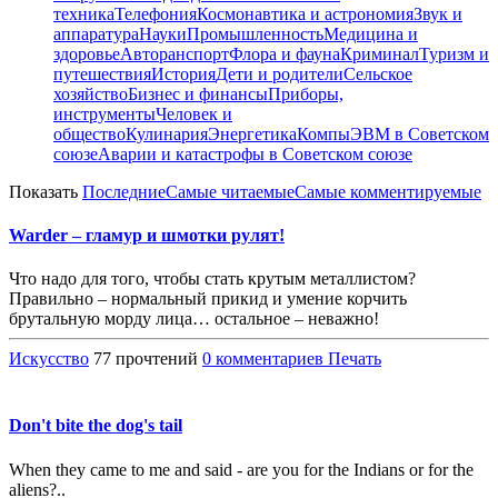
техника
Телефония
Космонавтика и астрономия
Звук и
аппаратура
Науки
Промышленность
Медицина и
здоровье
Авторанспорт
Флора и фауна
Криминал
Туризм и
путешествия
История
Дети и родители
Сельское
хозяйство
Бизнес и финансы
Приборы,
инструменты
Человек и
общество
Кулинария
Энергетика
Компы
ЭВМ в Советском
союзе
Аварии и катастрофы в Советском союзе
Показать
Последние
Самые читаемые
Самые комментируемые
Warder – гламур и шмотки рулят!
Что надо для того, чтобы стать крутым металлистом?
Правильно – нормальный прикид и умение корчить
брутальную морду лица… остальное – неважно!
Искусство
77 прочтений
0 комментариев
Печать
Don't bite the dog's tail
When they came to me and said - are you for the Indians or for the
aliens?..