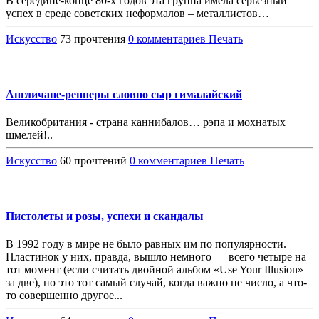
В середине-конце 80-х годов эта группа имела серьезный
успех в среде советских неформалов – металлистов…
Искусство
73 прочтения
0 комментариев
Печать
Англичане-репперы словно сыр гималайский
Великобритания - страна каннибалов… рэпа и мохнатых
шмелей!..
Искусство
60 прочтений
0 комментариев
Печать
Пистолеты и розы, успехи и скандалы
В 1992 году в мире не было равных им по популярности.
Пластинок у них, правда, вышло немного — всего четыре на
тот момент (если считать двойной альбом «Use Your Illusion»
за две), но это тот самый случай, когда важно не число, а что-
то совершенно другое...