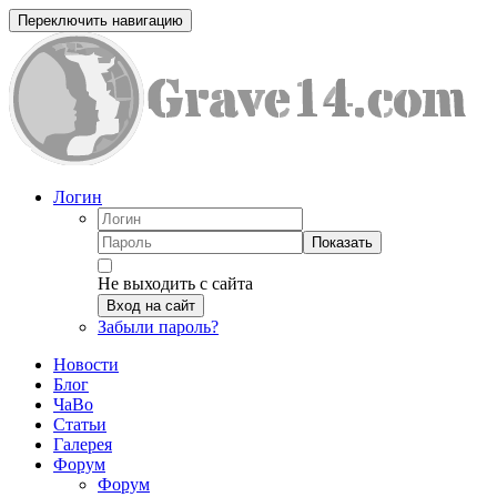
Переключить навигацию
Логин
Показать
Не выходить с сайта
Вход на сайт
Забыли пароль?
Новости
Блог
ЧаВо
Статьи
Галерея
Форум
Форум