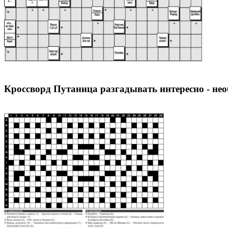
Кроссворд Путаница разгадывать интересно - не