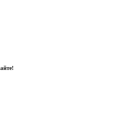
айте!