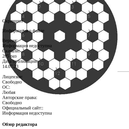
Скриншот
Информация о файле
Версия:
Информация недоступна
Скачали:
285 раз
Дата публикации:
14.07.23
Лицензия:
Свободно
ОС:
Любая
Авторские права:
Свободно
Официальный сайт::
Информация недоступна
Обзор редактора