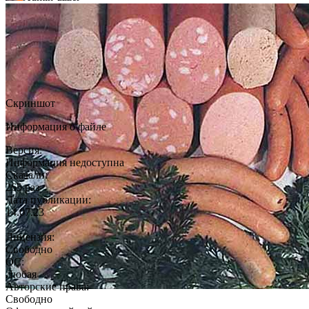
Скриншот
Информация о файле
Версия:
Информация недоступна
Скачали:
265 раз
Дата публикации:
14.07.23
Лицензия:
Свободно
ОС:
Любая
Авторские права:
Свободно