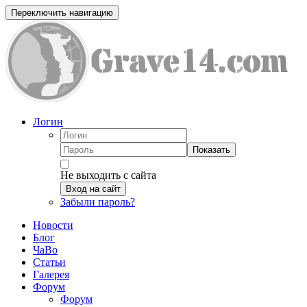
Переключить навигацию
Логин
Показать
Не выходить с сайта
Вход на сайт
Забыли пароль?
Новости
Блог
ЧаВо
Статьи
Галерея
Форум
Форум