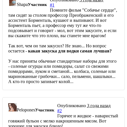
Shapa
Участник
#1
Помните фильм "Собачье сердце",
там сидят за столом профессор Преображенский и его
ассистент Борменталь, кушают и выпивают. И вот
Борменталь пьет, а профессор ему тут же что-то
подсовывает и говорит - мол, вот этим закусите, и если
вы скажите что это плохо, вы станете мне врагом!
Так вот, чем он там закусил? Не знаю... Но вопрос
остается -
какая закуска для водки самая лучшая?
У нас приняты обычные стандартные наборы для этого
- соленые огурцы или помидоры, салат со свежими
помидорами, луком и сметаной... колбаса, соленые или
маринованные грибочки... сало, пельмени, шашлыки...
А кто-то просто запивает колой...
Опубликовано
3 года назад
Pelopones
Участник
#2
Горячее и жидкое - наваристый
говяжий бульон с мелко накрошенным мясом. Вот
хорошее для закуски блюдо!