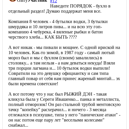
Garry
Участник
#12
Наведите ПОРЯДОК - бухло в
отдельный раздел! Думаю поддержат меня все.
Компания 8 человек - 4 бутылки водки, 3 бутылки
шмурдяка и 10 литров пива... и на всю эту гоп-
компанию 4 чебурека, 4 вяленые рыбки и батон
черствого хлеба... КАК БЫТЬ ????
А вот никак - мы пивали и мощнее. С одной ириской на
10 человек. Как-то зимой, в 1987 году - самый лютый
мороз был и мы с бухлом (своим) завалились) в
столовку... а там нельзя - а нам деваться некуда! Взяли
три порции лагмана и... 10 бутылок водки выпили!
Совратили на это девушку официантку и сам типа
главный повар от себя нам принес жареный минтай... эх
были времена советские!
А все потому что у нас был РЫЖИЙ ДЭН - такая
кликуха была у Сереги Ивашенко... панка и металлиста,
полный отморозок! Он раз стальной трубой ментовскую
тачку "копейку" расхерачил... и ничего - 3 месяца
отлежался в психушке, типа у него "панические атаки" -
он нас потом еще пару лет "веселыми колесами"
снабжал...