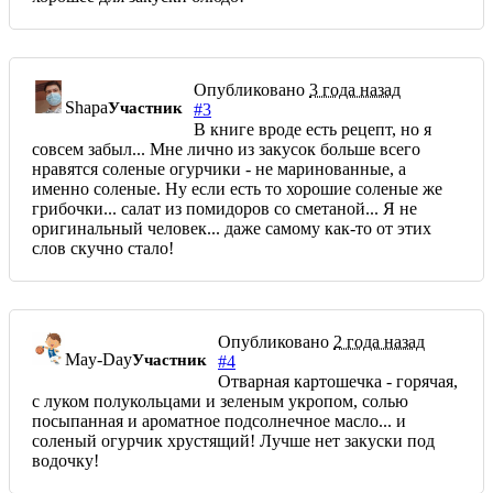
Опубликовано
3 года назад
Shapa
Участник
#3
В книге вроде есть рецепт, но я
совсем забыл... Мне лично из закусок больше всего
нравятся соленые огурчики - не маринованные, а
именно соленые. Ну если есть то хорошие соленые же
грибочки... салат из помидоров со сметаной... Я не
оригинальный человек... даже самому как-то от этих
слов скучно стало!
Опубликовано
2 года назад
May-Day
Участник
#4
Отварная картошечка - горячая,
с луком полукольцами и зеленым укропом, солью
посыпанная и ароматное подсолнечное масло... и
соленый огурчик хрустящий! Лучше нет закуски под
водочку!