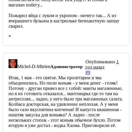
магазин побегу...
Пожарил яйца с луком и укропом - ничего так... А из
вчерашнего бульона в кастрюльке бичпакетную лапшу
сварил.
*
Опубликовано
1
Michel-D-Mitrien
Администратор
год назад
#9
Итак, 1 мая - это святое. Мы пролетарии и мы
объединились. Но пили коньяк - у меня денег - голяк!
Потому - друган привез все с собой: манты магазинные,
но я их готовить отказался... мантоварка где-то там на
антресолях... ладно, у него было три магазинных салата.
Колбаса докторская, на удивление неплохая. А у меня
было сало вкуснятина копченая! И капуста квашенная -
ништяк закуска для коньяка? А ладно - после
нескольких стопок - этот коньяк обычное бухло. Потом
вторую я уже достал - водка Хаома. Приговорили её.