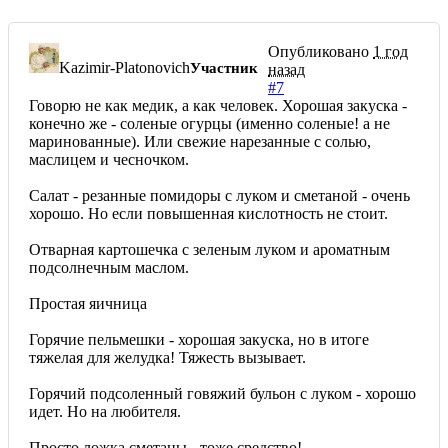
Опубликовано
1 год
Kazimir-Platonovich
Участник
назад
#7
Говорю не как медик, а как человек. Хорошая закуска -
конечно же - соленые огурцы (именно соленые! а не
маринованные). Или свежие нарезанные с солью,
маслицем и чесночком.
Салат - резанные помидоры с луком и сметаной - очень
хорошо. Но если повышенная кислотность не стоит.
Отварная картошечка с зеленым луком и ароматным
подсолнечным маслом.
Простая яичница
Горячие пельмешки - хорошая закуска, но в итоге
тяжелая для желудка! Тяжесть вызывает.
Горячий подсоленный говяжий бульон с луком - хорошо
идет. Но на любителя.
Просто ложка сметаны - тоже средство!