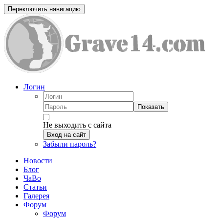
Переключить навигацию
Логин
Показать
Не выходить с сайта
Вход на сайт
Забыли пароль?
Новости
Блог
ЧаВо
Статьи
Галерея
Форум
Форум