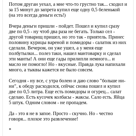
Потом друган уехал, а мне что-то грустно так... сходил и
за 15 минут до запрета купил еще одну 0,5 беленькой
(на это всегда деньги есть!)
Вчера деньги пришли - пойдет. Пошел и купил сразу
две по 0,5 - ну чтоб два раза не бегать. Только сел -
другой товарищ пришел, но это так - приятель. Принес
половину курицы вареной и помидоры - салатик из них
сделали. Вечером, он уже ушел, а у меня еще
полбутылки... полез таки, нашел мантоварку и сделал
эти манты! А они еще гады прилипли немного... и
масло не помогло! Но - вкусные. Правда лука напихали
много, а тыквы кажется не было совсем.
Сегодня - ну все, с утра болею и даю слово "больше ни-
ни", к обеду расходился, сейчас снова пошел и купил
две по 0,5 литра. Еще есть помидоры и огурец... салат
сделаю. Есть кусочек колбасы - жаксы. Сало есть. Яйца
5 штук. Одним словом - не пропадем.
Да - это я не в запое. Просто - скучно. Но - честно
говоря... плохое это развлечение!
*