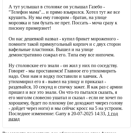
А тут услышал в столовке он услышал Газебо -
"Телефон мама"... и прямо взьярился. Хотел тут же все
крушить. Ну мы ему говорим - братан, на улице
морозяка и там бухать не прет. Поссать - моча сразу к
писюну примерзнет!
Он нас дешевкой назвал - купил брикет мороженого -
помните такой прямоугольный кирпич и с двух сторон
вафельные пластинки. Вышел и на улице
демонстративно сожрал его. Типа ему все нипочем.
Ну столовские его знали - он жил у них по соседству.
Говорят - мы проставимся! Главное его утихомирить
надо. Они нам и водку поставили и хавчик. А
утихомирил его я - вывел на улицу и приказал -
раздевайся, 10 секунд и спичку зажег. Я как раз с армии
пришел и все это знали. Он что-то пытался сказать, я
его миголм словесно ушатал и сказал - если не хочет по
хорошему, будет по плохому (не доходжит чяерез голову
- дойдет через ноги) и мы сейчас кросс на 5 на устроим.
Последнее изменение: Garry в 20-07-2025 14:33,
1 год
назад