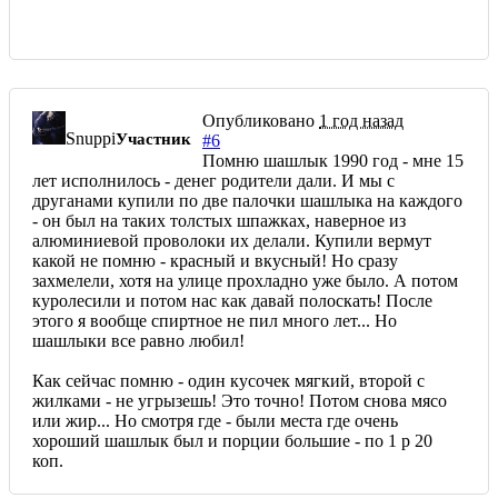
Опубликовано
1 год назад
Snuppi
Участник
#6
Помню шашлык 1990 год - мне 15
лет исполнилось - денег родители дали. И мы с
друганами купили по две палочки шашлыка на каждого
- он был на таких толстых шпажках, наверное из
алюминиевой проволоки их делали. Купили вермут
какой не помню - красный и вкусный! Но сразу
захмелели, хотя на улице прохладно уже было. А потом
куролесили и потом нас как давай полоскать! После
этого я вообще спиртное не пил много лет... Но
шашлыки все равно любил!
Как сейчас помню - один кусочек мягкий, второй с
жилками - не угрызешь! Это точно! Потом снова мясо
или жир... Но смотря где - были места где очень
хороший шашлык был и порции большие - по 1 р 20
коп.