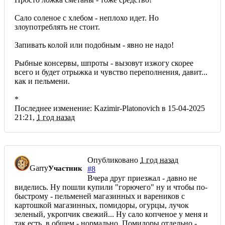
Сало соленое с хлебом - неплохо идет. Но
злоупотреблять не стоит.
Запивать колой или подобным - явно не надо!
Рыбные консервы, шпроты - вызовут изжогу скорее
всего и будет отрыжка и чувство переполнения, давит...
как и пельмени.
*
Последнее изменение: Kazimir-Platonovich в 15-04-2025
21:21,
1 год назад
Опубликовано
1 год назад
Garry
Участник
#8
Вчера друг приезжал - давно не
виделись. Ну пошли купили "горючего" ну и чтобы по-
быстрому - пельменей магазинных и вареников с
картошкой магазинных, помидоры, огурцы, лучок
зеленый, укропчик свежий... Ну сало копченое у меня и
так есть, в общем - нормально. Помидоры отдельно -