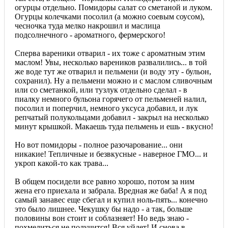
огурцы отдельно. Помидоры салат со сметаной и луком.
Огурцы колечками посолил (а можно соевым соусом),
чесночка туда мелко накрошил и маслица
подсолнечного - ароматного, фермерского!
Сперва вареники отварил - их тоже с ароматным этим
маслом! Увы, несколько вареников развалились... в той
же воде тут же отварил и пельмени (и воду эту - бульон,
сохранил). Ну а пельмени можно и с маслом сливочным
или со сметанкой, или тузлук отдельно сделал - в
пиалку немного бульона горячего от пельменей налил,
посолил и поперчил, немного уксуса добавил, и лук
репчатый полукольцами добавил - закрыл на несколько
минут крышкой. Макаешь туда пельмень и ешь - вкусно!
Но вот помидоры - полное разочарование... они
никакие! Тепличные и безвкусные - наверное ГМО... и
укроп какой-то как трава...
В общем посидели все равно хорошо, потом за ним
жена его приехала и забрала. Вредная же баба! А я под
самый занавес еще сбегал и купил ноль-пять... конечно
это было лишнее. Чекушку бы надо - а так, больше
половины вон стоит и соблазняет! Но ведь знаю -
похмелиться не получится! Вся уйдет! И снова в