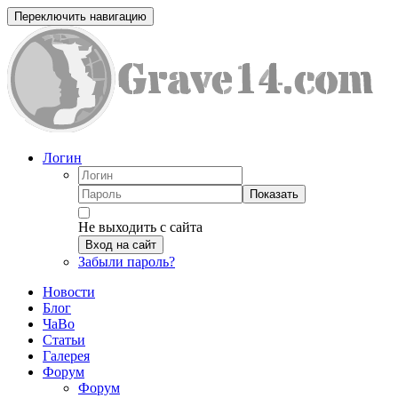
Переключить навигацию
Логин
Показать
Не выходить с сайта
Вход на сайт
Забыли пароль?
Новости
Блог
ЧаВо
Статьи
Галерея
Форум
Форум