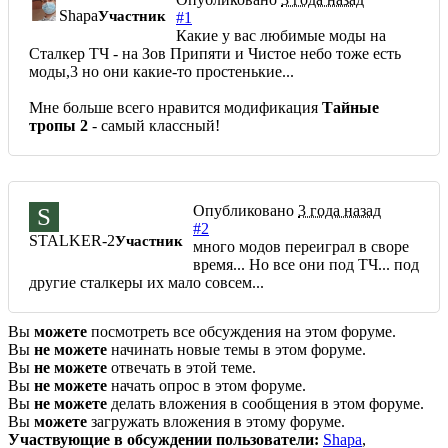
Shapa
Участник
#1
Какие у вас любимые моды на
Сталкер ТЧ - на Зов Припяти и Чистое небо тоже есть
моды,3 но они какие-то простенькие...
Мне больше всего нравится модификация
Тайные
тропы 2
- самый классный!
Опубликовано
3 года назад
S
#2
STALKER-2
Участник
много модов переиграл в своре
время... Но все они под ТЧ... под
другие сталкеры их мало совсем...
Вы
можете
посмотреть все обсуждения на этом форуме.
Вы
не можете
начинать новые темы в этом форуме.
Вы
не можете
отвечать в этой теме.
Вы
не можете
начать опрос в этом форуме.
Вы
не можете
делать вложения в сообщения в этом форуме.
Вы
можете
загружать вложения в этому форуме.
Участвующие в обсуждении пользователи:
Shapa
,