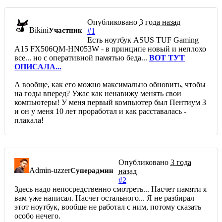
Опубликовано
3 года назад
Bikini
Участник
#1
Есть ноутбук ASUS TUF Gaming
A15 FX506QM-HN053W - в принципе новый и неплохо
все... но с оперативной памятью беда...
ВОТ ТУТ
ОПИСАЛА...
А вообще, как его можно максимально обновить, чтобы
на годы вперед? Ужас как ненавижу менять свои
компьютеры! У меня первый компьютер был Пентиум 3
и он у меня 10 лет проработал и как расставалась -
плакала!
Опубликовано
3 года
Admin-uzzer
Суперадмин
назад
#2
Здесь надо непосредственно смотреть... Насчет памяти я
вам уже написал. Насчет остального... Я не разбирал
этот ноутбук, вообще не работал с ним, потому сказать
особо нечего.