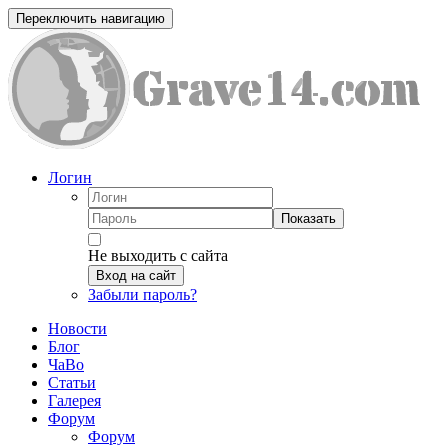
Переключить навигацию
Логин
Показать
Не выходить с сайта
Вход на сайт
Забыли пароль?
Новости
Блог
ЧаВо
Статьи
Галерея
Форум
Форум