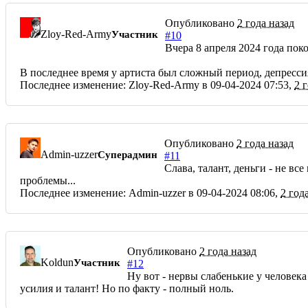
Опубликовано
2 года назад
Zloy-Red-Army
Участник
#10
Вчера 8 апреля 2024 года по
В последнее время у артиста был сложный период, депрессия
Последнее изменение: Zloy-Red-Army в 09-04-2024 07:53,
2 
Опубликовано
2 года назад
Admin-uzzer
Суперадмин
#11
Слава, талант, деньги - не вс
проблемы...
Последнее изменение: Admin-uzzer в 09-04-2024 08:06,
2 год
Опубликовано
2 года назад
Koldun
Участник
#12
Ну вот - нервы слабенькие у человека
усилия и талант! Но по факту - полный ноль.