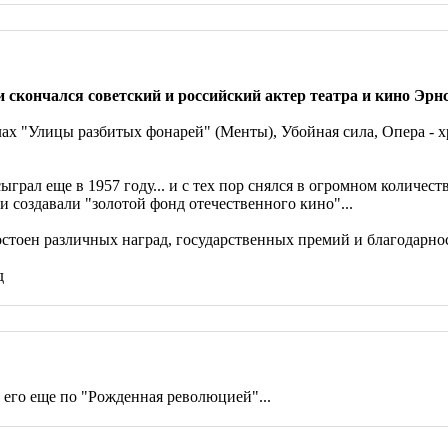
и скончался советский и российский актер театра и кино Эр
ах "Улицы разбитых фонарей" (Менты), Убойная сила, Опера - 
ыграл еще в 1957 году... и с тех пор снялся в огромном количес
и создавали "золотой фонд отечественного кино"...
достоен различных наград, государственных премий и благодарн
д
его еще по "Рожденная революцией"...