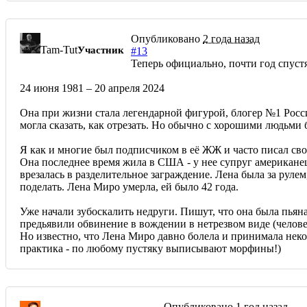
Опубликовано
2 года назад
Tam-Tut
Участник
#13
Теперь официально, почти год спуст
24 июня 1981 – 20 апреля 2024
Она при жизни стала легендарной фигурой, блогер №1 России
могла сказать, как отрезать. Но обычно с хорошими людьми
Я как и многие был подписчиком в её ЖЖ и часто писал свои
Она последнее время жила в США - у нее супруг американец
врезалась в разделительное заграждение. Лена была за руле
поделать. Лена Миро умерла, ей было 42 года.
Уже начали зубоскалить недруги. Пишут, что она была пьяна
предьявили обвинение в вождении в нетрезвом виде (человек
Но известно, что Лена Миро давно болела и принимала нек
практика - по любому пустяку выписывают морфины!)
Опубликовано
1 год назад