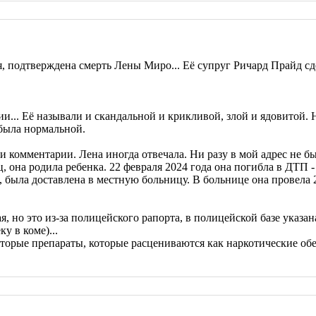
я, подтверждена смерть Лены Миро... Её супруг Ричард Прайд сд
... Её называли и скандальной и крикливой, злой и ядовитой. Н
 была нормальной.
 комментарии. Лена иногда отвечала. Ни разу в мой адрес не бы
, она родила ребенка. 22 февраля 2024 года она погибла в ДТП 
м, была доставлена в местную больницу. В больнице она провела 
я, но это из-за полицейского рапорта, в полицейской базе указа
у в коме)...
оторые препараты, которые расцениваются как наркотические об