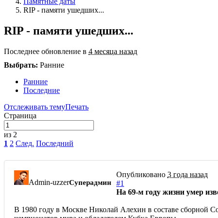
Памятные даты
RIP - памяти ушедших...
RIP - памяти ушедших...
Последнее обновление в
4 месяца назад
Выбрать:
Ранние
Ранние
Последние
Отслеживать тему
Печать
Страница
из 2
1
2
След.
Последний
Опубликовано
3 года назад
Admin-uzzer
Суперадмин
#1
На 69-м году жизни умер из
В 1980 году в Москве Николай Алехин в составе сборной 