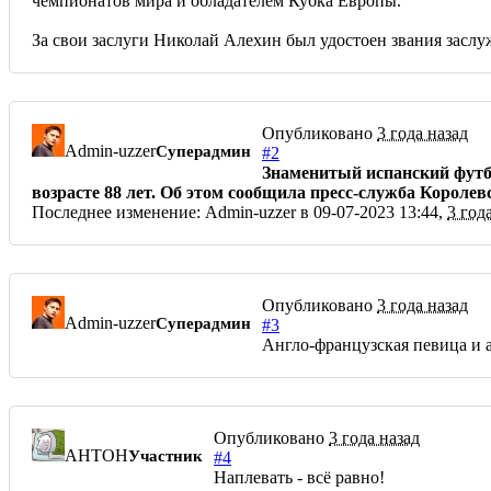
чемпионатов мира и обладателем Кубка Европы.
За свои заслуги Николай Алехин был удостоен звания засл
Опубликовано
3 года назад
Admin-uzzer
Суперадмин
#2
Знаменитый испанский футбо
возрасте 88 лет. Об этом сообщила пресс-служба Короле
Последнее изменение: Admin-uzzer в 09-07-2023 13:44,
3 год
Опубликовано
3 года назад
Admin-uzzer
Суперадмин
#3
Англо-французская певица и 
Опубликовано
3 года назад
AHTOH
Участник
#4
Наплевать - всё равно!