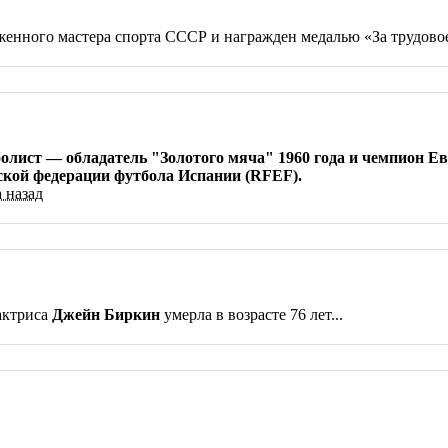
уженного мастера спорта СССР и награжден медалью «За трудово
лист — обладатель "Золотого мяча" 1960 года и чемпион Е
вской федерации футбола Испании (RFEF).
а назад
актриса
Джейн Биркин
умерла в возрасте 76 лет...