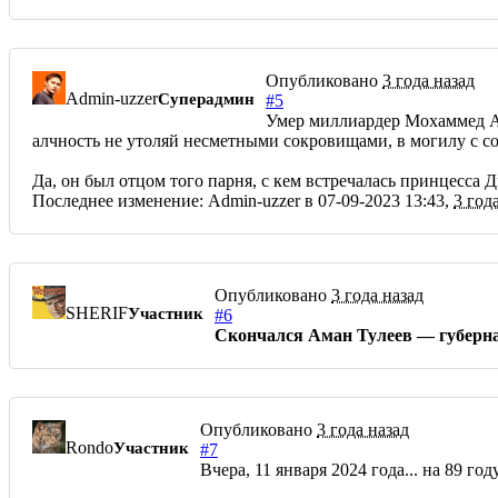
Опубликовано
3 года назад
Admin-uzzer
Суперадмин
#5
Умер миллиардер Мохаммед Аль
алчность не утоляй несметными сокровищами, в могилу с со
Да, он был отцом того парня, с кем встречалась принцесса Д
Последнее изменение: Admin-uzzer в 07-09-2023 13:43,
3 год
Опубликовано
3 года назад
SHERIF
Участник
#6
Скончался Аман Тулеев — губернат
Опубликовано
3 года назад
Rondo
Участник
#7
Вчера, 11 января 2024 года... на 89 