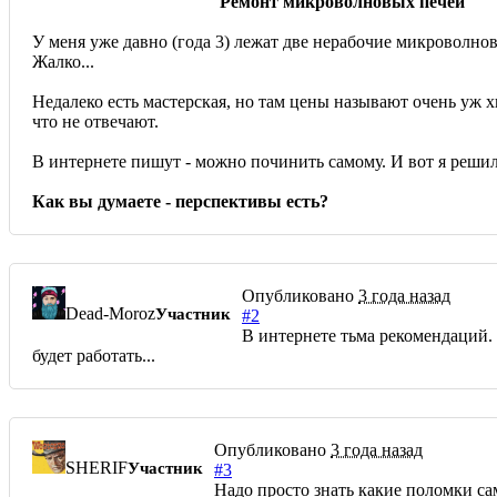
Ремонт микроволновых печей
У меня уже давно (года 3) лежат две нерабочие микроволнов
Жалко...
Недалеко есть мастерская, но там цены называют очень уж хи
что не отвечают.
В интернете пишут - можно починить самому. И вот я решилс
Как вы думаете - перспективы есть?
Опубликовано
3 года назад
Dead-Moroz
Участник
#2
В интернете тьма рекомендаций. 
будет работать...
Опубликовано
3 года назад
SHERIF
Участник
#3
Надо просто знать какие поломки са