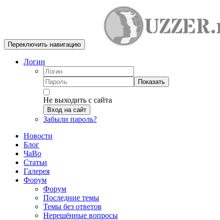
Переключить навигацию
Логин
Показать
Не выходить с сайта
Вход на сайт
Забыли пароль?
Новости
Блог
ЧаВо
Статьи
Галерея
Форум
Форум
Последние темы
Темы без ответов
Нерешённые вопросы