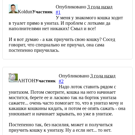
Опубликовано
3 года назад
Koldun
Участник
#1
У меня у знакомого кошка ходит
в туалет прямо в унитаз. И проблем с лотками да
наполнителями нет никаких! Смыл и все!
И я вот думаю - а как приучить свою кошку? Сосед
говорит, что специально не приучал, она сама
постепенно приучилась.
Опубликовано
3 года назад
AHTOH
Участник
#2
Надо лоток ставить рядом с
унитазом. Потом смотрите, кошка на него начинает
мостится, берете ее и ласково так на бортик унитаза
сажаете... очень часто помогает то, что в унитаз мочу и
какашки кошкины кидать, и потом ее опять сажать - она
унюхивает и начинает зарывать, но уже в унитазе.
Постепенно так, без насилия, может и получиться
приучить кошку к унитазу. Ну а если нет... то нет.