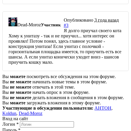
Опубликовано
3 года назад
Dead-Moroz
Участник
#3
Я долго приучал своего кота
Хому к унитазу - так и не приучил... хотя интерес он
проявлял! Потом понял, здесь главное условие -
конструкция унитаза! Если унитаз с полочкой -
горизонтальная площадка имеется, то приучить есть все
шансы. А если унитаз конически уходит вниз - шансов
приучить кошку мало.
Вы
можете
посмотреть все обсуждения на этом форуме.
Вы
не можете
начинать новые темы в этом форуме.
Вы
не можете
отвечать в этой теме.
Вы
не можете
начать опрос в этом форуме.
Вы
не можете
делать вложения в сообщения в этом форуме.
Вы
можете
загружать вложения в этому форуме.
Участвующие в обсуждении пользователи:
AHTOH
,
Koldun
,
Dead-Moroz
Вход на сайт
Логин
*
Пароль
*