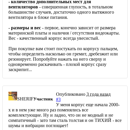
- количество дополнительных мест для
вентиляторов
- совершенная глупость, в тотальном
большинстве случаев, достаточно одного вытяжного
вентилятора в блоке питания.
- размеры и вес
- первое, конечно зависит от размера
материнской платы и наличия / отсутствия видеокарты.
Вес - качественный корпус всегда увесистый.
При покупке вам стоит постукать по корпусу пальцем,
чтобы определить насколько он гремит, дребезжит или
резонирует. Попробуйте нажать на него сверху и
одновременно раскачивать - плохой корпус сразу
заскрипит...
Опубликовано
3 года назад
SHERIF
Участник
#3
У меня корпус еще начала 2000-
х и в нем уже много раз поменялись все
комплектующие. Ну и ладно, что он не модный и не
симпатичный - зато там сталь толстая и он ТИХИЙ - все
шумы и вибрации поглощает!