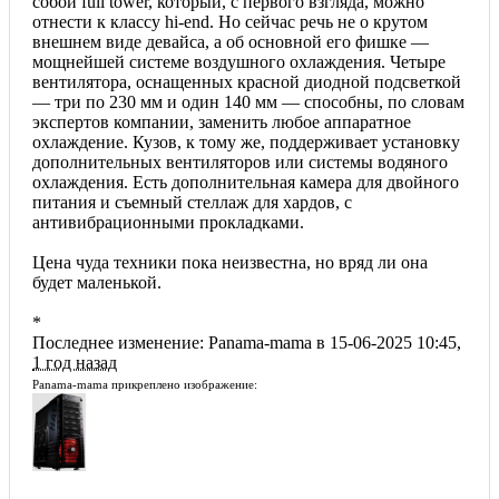
собой full tower, который, с первого взгляда, можно
отнести к классу һі-еnd. Но сейчас речь не о крутом
внешнем виде девайса, а об основной его фишке —
мощнейшей системе воздушного охлаждения. Четыре
вентилятора, оснащенных красной диодной подсветкой
— три по 230 мм и один 140 мм — способны, по словам
экспертов компании, заменить любое аппаратное
охлаждение. Кузов, к тому же, поддерживает установку
дополнительных вентиляторов или системы водяного
охлаждения. Есть дополнительная камера для двойного
питания и съемный стеллаж для хардов, с
антивибрационными прокладками.
Цена чуда техники пока неизвестна, но вряд ли она
будет маленькой.
*
Последнее изменение: Panama-mama в 15-06-2025 10:45,
1 год назад
Panama-mama прикреплено изображение: