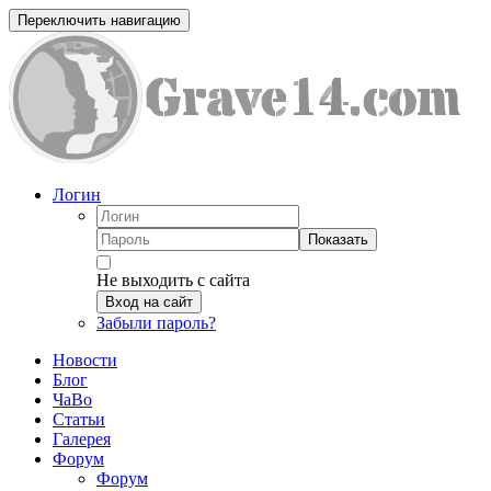
Переключить навигацию
Логин
Показать
Не выходить с сайта
Вход на сайт
Забыли пароль?
Новости
Блог
ЧаВо
Статьи
Галерея
Форум
Форум