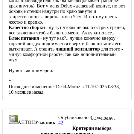
когда производитель как бы завальцовывает (загинает
края внутрь). Вот у меня Delux - дешевый корпус, но вот
боковые стенки изнутри по краю зануты и
запрессованны - ширина этого 5 см. И потому очень
жестко и крепко.
Качество сборки
- ну тут чтобы не было острых граней,
все заклепки чтобы были на месте. Аккуратно все...
Блок питания
- ну тут как?.. лучше конечно вверху -
горячий воздух поднимается вверх и блок питания его
вытягивает. А ставить
лишний вентилятор
для этого -
минус комфортной работе, так как дополнительный
шум.
Ну вот так примерно.
*
Последнее изменение: Dead-Moroz в 11-10-2025 08:38,
10 месяцев назад
Опубликовано
3 года назад
AHTOH
Участник
#2
Критерии выбора
компьютерного корпуса