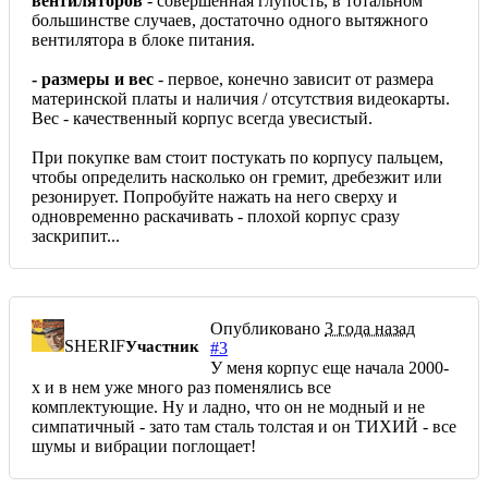
вентиляторов
- совершенная глупость, в тотальном
большинстве случаев, достаточно одного вытяжного
вентилятора в блоке питания.
- размеры и вес
- первое, конечно зависит от размера
материнской платы и наличия / отсутствия видеокарты.
Вес - качественный корпус всегда увесистый.
При покупке вам стоит постукать по корпусу пальцем,
чтобы определить насколько он гремит, дребезжит или
резонирует. Попробуйте нажать на него сверху и
одновременно раскачивать - плохой корпус сразу
заскрипит...
Опубликовано
3 года назад
SHERIF
Участник
#3
У меня корпус еще начала 2000-
х и в нем уже много раз поменялись все
комплектующие. Ну и ладно, что он не модный и не
симпатичный - зато там сталь толстая и он ТИХИЙ - все
шумы и вибрации поглощает!