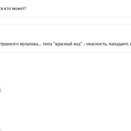
ся кто может!
странного мультика... типа "красный код" - опасность, нападают,
z
.