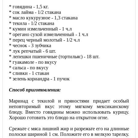
* говядина - 1,5 кг.
* сок лайма - 1/2 стакана
* масло кукурузное - 1,3 стакана
* текила - 1/2 стакана
* кумин измельченный - 1 ч.л
* орегано сухой измельченный - 1 ч.л
* перец черный молотый - 1/2 ч.л
* чеснок - 3 зубчика
* лук репчатый - 6 шт.
* лепешки пшеничные (тортильяс) - 18 шт.
* гуакамоле - по вкусу
* сальса - по вкусу
* сливки - 1 стакан
* зелень кориандра - 1 пучок
Способ приготовления:
Маринад с текилой и пряностями придает особый
неповторимый вкус этому мягкому мексиканскому
блюду. Вместо говядины можно использовать курицу.
Хорошо готовить это блюдо на открытом огне.
Срежьте с мяса лишний жир и разрежьте его на длинные
полоски шириной 1 см. Положите его в мелкую тарелку.