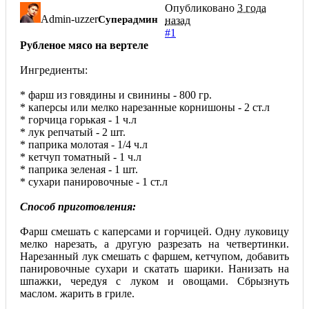
Опубликовано
3 года
Admin-uzzer
Суперадмин
назад
#1
Рубленое мясо на вертеле
Ингредиенты:
* фарш из говядины и свинины - 800 гр.
* каперсы или мелко нарезанные корнишоны - 2 ст.л
* горчица горькая - 1 ч.л
* лук репчатый - 2 шт.
* паприка молотая - 1/4 ч.л
* кетчуп томатный - 1 ч.л
* паприка зеленая - 1 шт.
* сухари панировочные - 1 ст.л
Способ приготовления:
Фарш смешать с каперсами и горчицей. Одну луковицу
мелко нарезать, а другую разрезать на четвертинки.
Нарезанный лук смешать с фаршем, кетчупом, добавить
панировочные сухари и скатать шарики. Нанизать на
шпажки, чередуя с луком и овощами. Сбрызнуть
маслом. жарить в гриле.