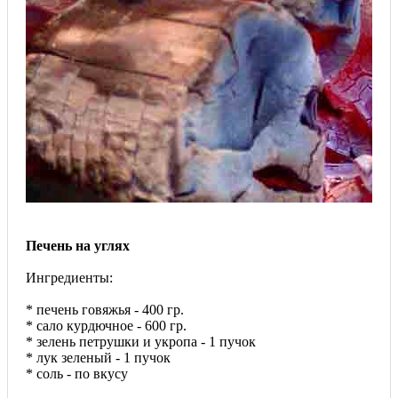
Печень на углях
Ингредиенты:
* печень говяжья - 400 гр.
* сало курдючное - 600 гр.
* зелень петрушки и укропа - 1 пучок
* лук зеленый - 1 пучок
* соль - по вкусу