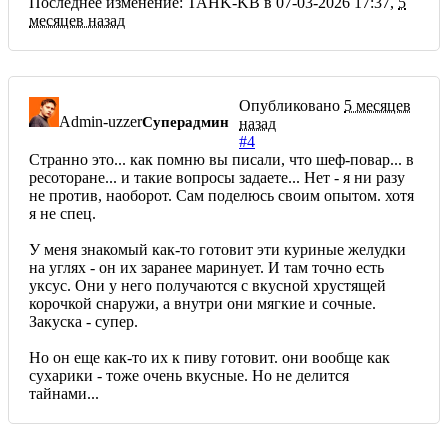
Последнее изменение: TAHK-KB в 07-03-2026 17:37,
5
месяцев назад
Опубликовано
5 месяцев
Admin-uzzer
Суперадмин
назад
#4
Странно это... как помню вы писали, что шеф-повар... в
ресоторане... и такие вопросы задаете... Нет - я ни разу
не против, наоборот. Сам поделюсь своим опытом. хотя
я не спец.
У меня знакомый как-то готовит эти куриные желудки
на углях - он их заранее маринует. И там точно есть
уксус. Они у него получаются с вкусной хрустящей
корочкой снаружи, а внутри они мягкие и сочные.
Закуска - супер.
Но он еще как-то их к пиву готовит. они вообще как
сухарики - тоже очень вкусные. Но не делится
тайнами...