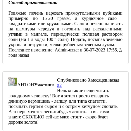
Способ приготовления:
Говяжью печень нарезать прямоугольными кубиками
примерно по 15-20 грамм, а курдючное сало -
квадратиками или кружочками. Сало и печень нанизать
на шампуры чередуя и готовить над раскаленными
углями в мангале, периодически поливая раствором
соли (На 1 л воды 100 г соли). Подать, посыпав зеленью
укропа и петрушки, мелко рубленым зеленым луком.
Последнее изменение: Admin-uzzer в 30-07-2023 17:55,
3
года назад
Опубликовано
9 месяцев назад
AHTOH
Участник
#2
Нельзя такие вещи читать
голодному человеку! Вот я хотел просто отварить
длинную вермишель - лапшу, или типа спагетти,
посыпать тертым сыром и с острым кетчупом слопать.
А теперь хочется чего-нибудь мясного... а вы сами
знаете СКОЛЬКО сейчас мясо стоит - скоро будет
дороже золота!