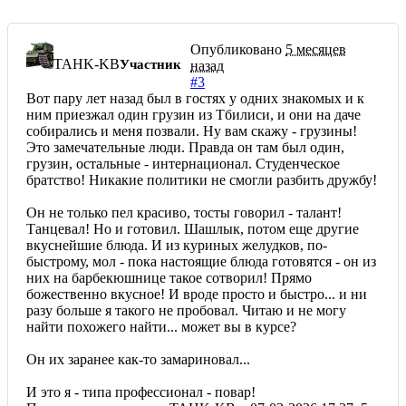
Опубликовано
5 месяцев
TAHK-KB
Участник
назад
#3
Вот пару лет назад был в гостях у одних знакомых и к
ним приезжал один грузин из Тбилиси, и они на даче
собирались и меня позвали. Ну вам скажу - грузины!
Это замечательные люди. Правда он там был один,
грузин, остальные - интернационал. Студенческое
братство! Никакие политики не смогли разбить дружбу!
Он не только пел красиво, тосты говорил - талант!
Танцевал! Но и готовил. Шашлык, потом еще другие
вкуснейшие блюда. И из куриных желудков, по-
быстрому, мол - пока настоящие блюда готовятся - он из
них на барбекюшнице такое сотворил! Прямо
божественно вкусное! И вроде просто и быстро... и ни
разу больше я такого не пробовал. Читаю и не могу
найти похожего найти... может вы в курсе?
Он их заранее как-то замариновал...
И это я - типа профессионал - повар!