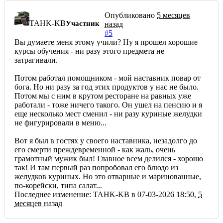
Опубликовано
5 месяцев
TAHK-KB
Участник
назад
#5
Вы думаете меня этому учили? Ну я прошел хорошие
курсы обучения - ни разу этого предмета не
затрагивали.
Потом работал помощником - мой наставник повар от
бога. Но ни разу за год этих продуктов у нас не было.
Потом мы с ним в крутом ресторане на равных уже
работали - тоже ничего такого. Он ушел на пенсию и я
еще несколько мест сменил - ни разу куриные желудки
не фигурировали в меню...
Вот я был в гостях у своего наставника, незадолго до
его смерти преждевременной - как жаль, очень
грамотный мужик был! Главное всем делился - хорошо
так! И там первый раз попробовал его блюдо из
желудков куриных. Но это отварные и маринованные,
по-корейски, типа салат...
Последнее изменение: TAHK-KB в 07-03-2026 18:50,
5
месяцев назад