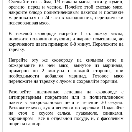
Смешайте сок лайма, 1/3 стакана масла, текилу, кумин,
орегано, перец и чеснок. Полейте этой смесью мясо,
накройте блюдо полиэтиленовым пакетом и поставьте
мариноваться на 24 часа в холодильник, периодически
переворачивая мясо.
В тяжелой сковороде нагрейте 1 ст. ложку масла,
положите половинки луковиц и жарьте, помешивая, до
коричневого цвета примерно 6-8 минут. Переложите на
тарелку.
Нагрейте эту же сковороду на сильном огне и
обжаривайте на ней мясо, вынутое из маринада,
примерно по 2 минуты с каждой стороны, при
необходимости добавляя маринад. Готовое мясо
переложите на тарелку с луком и сохраняйте горячим.
Разогрейте пшеничные лепешки на сковороде с
антипригарным покрытием или в полиэтиленовом
пакете в микроволновой печи в течение 30 секунд.
Разложите мясо, лук и лепешки по тарелкам. Подавайте
на стол с соусом сальса, гуакамоле, сливками,
кориандром - все в отдельной посуде, и, с фасолевым
пюре на гарнир.