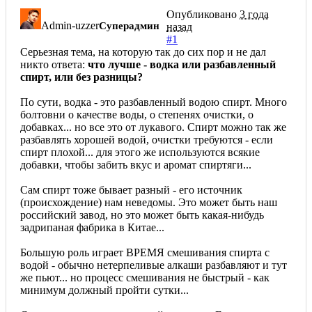
Опубликовано
3 года
Admin-uzzer
Суперадмин
назад
#1
Серьезная тема, на которую так до сих пор и не дал
никто ответа:
что лучше - водка или разбавленный
спирт, или без разницы?
По сути, водка - это разбавленный водою спирт. Много
болтовни о качестве воды, о степенях очистки, о
добавках... но все это от лукавого. Спирт можно так же
разбавлять хорошей водой, очистки требуются - если
спирт плохой... для этого же используются всякие
добавки, чтобы забить вкус и аромат спиртяги...
Сам спирт тоже бывает разный - его источник
(происхождение) нам неведомы. Это может быть наш
российский завод, но это может быть какая-нибудь
задрипаная фабрика в Китае...
Большую роль играет ВРЕМЯ смешивания спирта с
водой - обычно нетерпеливые алкаши разбавляют и тут
же пьют... но процесс смешивания не быстрый - как
минимум должный пройти сутки...