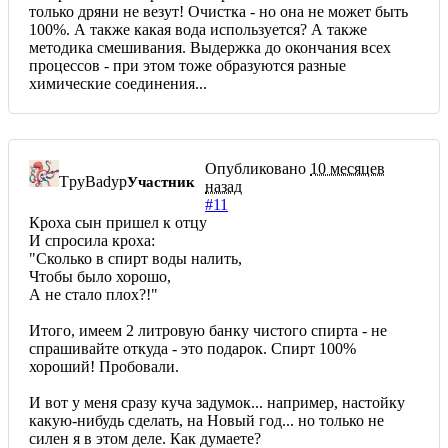
только дряни не везут! Очистка - но она не может быть
100%. А также какая вода используется? А также
методика смешивания. Выдержка до окончания всех
процессов - при этом тоже образуются разные
химические соединения...
Опубликовано
10 месяцев
TpyBadyp
Участник
назад
#11
Кроха сын пришел к отцу
И спросила кроха:
"Сколько в спирт воды налить,
Чтобы было хорошо,
А не стало плох?!"
Итого, имеем 2 литровую банку чистого спирта - не
спрашивайте откуда - это подарок. Спирт 100%
хороший! Пробовали.
И вот у меня сразу куча задумок... например, настойку
какую-нибудь сделать, на Новый год... но только не
силен я в этом деле. Как думаете?