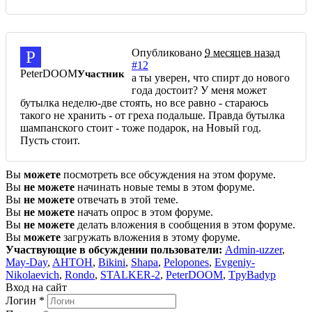
Опубликовано
9 месяцев назад
P
#12
PeterDOOM
Участник
а ты уверен, что спирт до нового
года достоит? У меня может
бутылка неделю-две стоять, но все равно - стараюсь
такого не хранить - от греха подальше. Правда бутылка
шампанского стоит - тоже подарок, на Новый год.
Пусть стоит.
Вы
можете
посмотреть все обсуждения на этом форуме.
Вы
не можете
начинать новые темы в этом форуме.
Вы
не можете
отвечать в этой теме.
Вы
не можете
начать опрос в этом форуме.
Вы
не можете
делать вложения в сообщения в этом форуме.
Вы
можете
загружать вложения в этому форуме.
Участвующие в обсуждении пользователи:
Admin-uzzer
,
May-Day
,
AHTOH
,
Bikini
,
Shapa
,
Pelopones
,
Evgeniy-
Nikolaevich
,
Rondo
,
STALKER-2
,
PeterDOOM
,
TpyBadyp
Вход на сайт
Логин
*