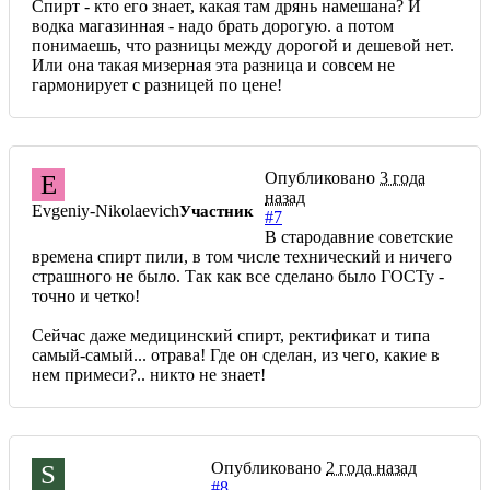
Спирт - кто его знает, какая там дрянь намешана? И
водка магазинная - надо брать дорогую. а потом
понимаешь, что разницы между дорогой и дешевой нет.
Или она такая мизерная эта разница и совсем не
гармонирует с разницей по цене!
Опубликовано
3 года
E
назад
Evgeniy-Nikolaevich
Участник
#7
В стародавние советские
времена спирт пили, в том числе технический и ничего
страшного не было. Так как все сделано было ГОСТу -
точно и четко!
Сейчас даже медицинский спирт, ректификат и типа
самый-самый... отрава! Где он сделан, из чего, какие в
нем примеси?.. никто не знает!
Опубликовано
2 года назад
S
#8