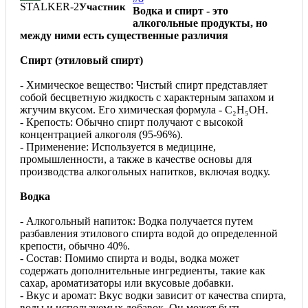
STALKER-2
Участник
Водка и спирт - это
алкогольные продукты, но
между ними есть существенные различия
Спирт (этиловый спирт)
- Химическое вещество: Чистый спирт представляет
собой бесцветную жидкость с характерным запахом и
жгучим вкусом. Его химическая формула - C₂H₅OH.
- Крепость: Обычно спирт получают с высокой
концентрацией алкоголя (95-96%).
- Применение: Используется в медицине,
промышленности, а также в качестве основы для
производства алкогольных напитков, включая водку.
Водка
- Алкогольный напиток: Водка получается путем
разбавления этилового спирта водой до определенной
крепости, обычно 40%.
- Состав: Помимо спирта и воды, водка может
содержать дополнительные ингредиенты, такие как
сахар, ароматизаторы или вкусовые добавки.
- Вкус и аромат: Вкус водки зависит от качества спирта,
воды и используемых добавок. Он может быть