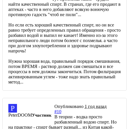
найти качественный спирт. В странах, где его продают в
аптеках - часто в него добавляют всякую вонючую
противную гадость "чтоб не пили"...
Но если есть хороший качественный спирт, но он все
равно требует определенных правил обращения - просто
разбавил водой и выпил не канает! Именно из-за этого
неправильного люди потом болеют с похмелья. а часто
при долгом злоупотреблении и здоровье подрывают
напрочь!
Нужна хорошая вода, правильный порядок смешивания,
потом ВРЕМЯ - раствор должен сам смешаться и все
процессы в нем должны закончиться. Потом фильтрация
активированным углем - тоже надо знать правильный
метод...
Опубликовано
1 год назад
P
#10
PeterDOOM
Участник
В теории - водка просто
разбавленный водою спирт. Но
на практике - спирт бывает разный... из Китая какой-