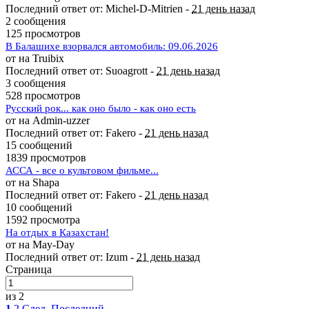
Последний ответ от: Michel-D-Mitrien -
21 день назад
2 сообщения
125 просмотров
В Балашихе взорвался автомобиль: 09.06.2026
от на Truibix
Последний ответ от: Suoagrott -
21 день назад
3 сообщения
528 просмотров
Русский рок... как оно было - как оно есть
от на Admin-uzzer
Последний ответ от: Fakero -
21 день назад
15 сообщений
1839 просмотров
АССА - все о культовом фильме...
от на Shapa
Последний ответ от: Fakero -
21 день назад
10 сообщений
1592 просмотра
На отдых в Казахстан!
от на May-Day
Последний ответ от: Izum -
21 день назад
Страница
из 2
1
2
След.
Последний