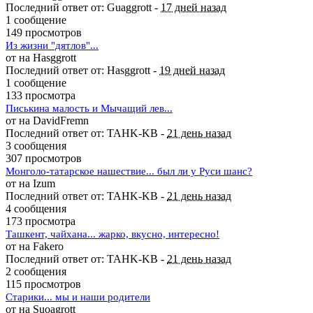
Последний ответ от: Guaggrott -
17 дней назад
1 сообщение
149 просмотров
Из жизни "дятлов"...
от на Hasggrott
Последний ответ от: Hasggrott -
19 дней назад
1 сообщение
133 просмотра
Писькина малость и Мычащий лев...
от на DavidFremn
Последний ответ от: TAHK-KB -
21 день назад
3 сообщения
307 просмотров
Монголо-татарское нашествие... был ли у Руси шанс?
от на Izum
Последний ответ от: TAHK-KB -
21 день назад
4 сообщения
173 просмотра
Ташкент, чайхана... жарко, вкусно, интересно!
от на Fakero
Последний ответ от: TAHK-KB -
21 день назад
2 сообщения
115 просмотров
Старики... мы и наши родители
от на Suoagrott