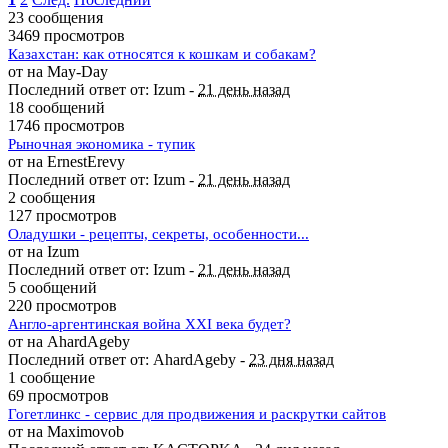
23 сообщения
3469 просмотров
Казахстан: как относятся к кошкам и собакам?
от на May-Day
Последний ответ от: Izum -
21 день назад
18 сообщений
1746 просмотров
Рыночная экономика - тупик
от на ErnestErevy
Последний ответ от: Izum -
21 день назад
2 сообщения
127 просмотров
Оладушки - рецепты, секреты, особенности...
от на Izum
Последний ответ от: Izum -
21 день назад
5 сообщений
220 просмотров
Англо-аргентинская война XXI века будет?
от на AhardAgeby
Последний ответ от: AhardAgeby -
23 дня назад
1 сообщение
69 просмотров
Гогетлинкс - сервис для продвижения и раскрутки сайтов
от на Maximovob