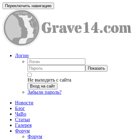
Переключить навигацию
Логин
Показать
Не выходить с сайта
Вход на сайт
Забыли пароль?
Новости
Блог
ЧаВо
Статьи
Галерея
Форум
Форум