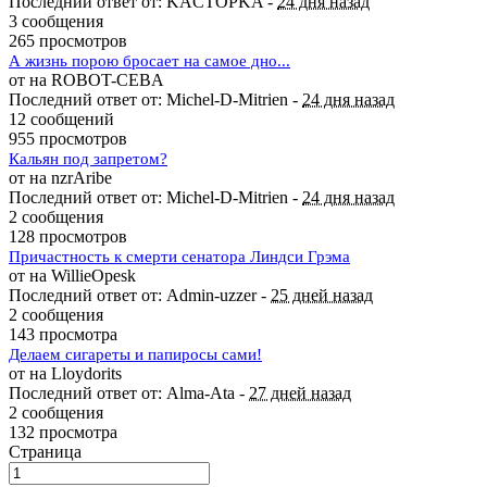
Последний ответ от: KACTOPKA -
24 дня назад
3 сообщения
265 просмотров
А жизнь порою бросает на самое дно...
от на ROBOT-CEBA
Последний ответ от: Michel-D-Mitrien -
24 дня назад
12 сообщений
955 просмотров
Кальян под запретом?
от на nzrAribe
Последний ответ от: Michel-D-Mitrien -
24 дня назад
2 сообщения
128 просмотров
Причастность к смерти сенатора Линдси Грэма
от на WillieOpesk
Последний ответ от: Admin-uzzer -
25 дней назад
2 сообщения
143 просмотра
Делаем сигареты и папиросы сами!
от на Lloydorits
Последний ответ от: Alma-Ata -
27 дней назад
2 сообщения
132 просмотра
Страница