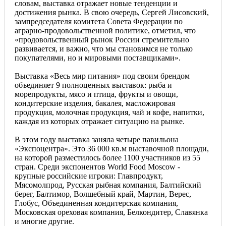
словам, выставка отражает новые тенденции и
достижения рынка. В свою очередь, Сергей Лисовский,
зампредседателя комитета Совета Федерации по
аграрно-продовольственной политике, отметил, что
«продовольственный рынок России стремительно
развивается, и важно, что мы становимся не только
покупателями, но и мировыми поставщиками».
Выставка «Весь мир питания» под своим брендом
объединяет 9 полноценных выставок: рыба и
морепродукты, мясо и птица, фрукты и овощи,
кондитерские изделия, бакалея, масложировая
продукция, молочная продукция, чай и кофе, напитки,
каждая из которых отражает ситуацию на рынке.
В этом году выставка заняла четыре павильона
«Экспоцентра». Это 36 000 кв.м выставочной площади,
на которой разместилось более 1100 участников из 55
стран. Среди экспонентов World Food Moscow -
крупные российские игроки: Главпродукт,
Мясомолпрод, Русская рыбная компания, Балтийский
берег, Балтимор, Волшебный край, Мартин, Верес,
Глобус, Объединенная кондитерская компания,
Московская ореховая компания, Белкондитер, Славянка
и многие другие.