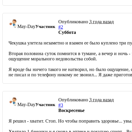
Опубликовано
3 года назад
May-Day
Участник
#2
Суббота
Чекушка улетела незаметно и взамен ее было куплено три пузы
Вторая половина суток помнится в тумане, а вечер и ночь -
ощущение морального недовольства собой.
Я вроде бы ничего такого не натворил, но было ощущение, с
не писал и по телефону никому не звонил... Я даже пригото
Опубликовано
3 года назад
May-Day
Участник
#3
Воскресенье
Я решил - хватит. Стоп. Но чтобы поправить здоровье... увы
Хватило 1 баночки и я снова в аптеке и покупаю спирт... Вс