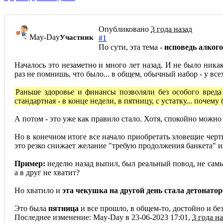
Опубликовано
3 года назад
May-Day
Участник
#1
По сути, эта тема -
исповедь алког
Началось это незаметно и много лет назад. И не было ника
раз не помнишь, что было... в общем, обычный набор - у всех
Раньше здоровье и финансы позволяли без особого вред
стандартная - в конце недели, в пятницу, с устатку... почем
А потом - это уже как правило стало. Хотя, спокойно можно 
Но в конечном итоге все начало приобретать зловещие черты
это резко снижает желание "требую продолжения банкета" ил
Пример:
неделю назад выпил, был реальный повод, не самый
а в друг не хватит?
Но хватило и
эта чекушка на другой день стала детонато
Это была
пятница
и все прошло, в общем-то, достойно и без 
Последнее изменение: May-Day в 23-06-2023 17:01,
3 года н