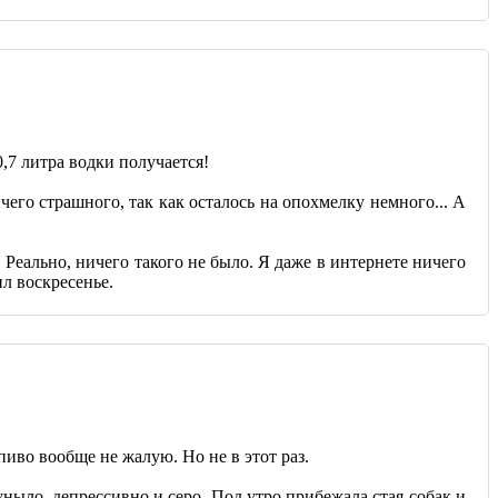
0,7 литра водки получается!
чего страшного, так как осталось на опохмелку немного... А
 Реально, ничего такого не было. Я даже в интернете ничего
л воскресенье.
пиво вообще не жалую. Но не в этот раз.
 уныло, депрессивно и серо. Под утро прибежала стая собак и