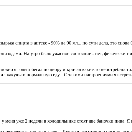
рька спирта в аптеке - 90% на 90 мл... по сути дела, это снова 
 эпизодами. На утро было ужасное состояние - нет, физически ни
ловно я голый бегал по двору и кричал какие-то непотребности.
вил какую-то нормальную еду... С такими настроениями я встрети
, у меня уже 2 недели в холодильнике стоят две баночки пива. Я 
е повторяется, как день сурка. Только я все отлично помню, все