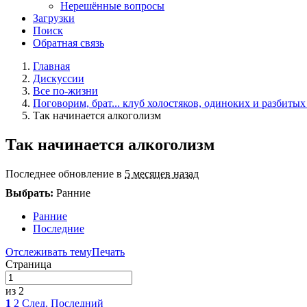
Нерешённые вопросы
Загрузки
Поиск
Обратная связь
Главная
Дискуссии
Все по-жизни
Поговорим, брат... клуб холостяков, одиноких и разбитых
Так начинается алкоголизм
Так начинается алкоголизм
Последнее обновление в
5 месяцев назад
Выбрать:
Ранние
Ранние
Последние
Отслеживать тему
Печать
Страница
из 2
1
2
След.
Последний