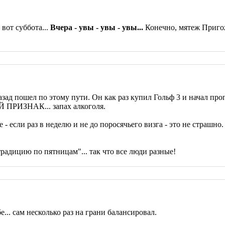
вот суббота...
Вчера - увы - увы - увы...
Конечно, мятеж Пригож
назад пошел по этому пути. Он как раз купил Гольф 3 и начал пр
Й ПРИЗНАК... запах алкоголя.
- если раз в неделю и не до поросячьего визга - это не страшно.
традицию по пятницам"... так что все люди разные!
е... сам несколько раз на грани балансировал.