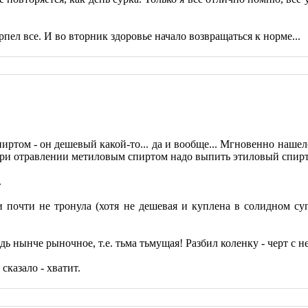
ерпел все. И во вторник здоровье начало возвращаться к норме...
ртом - он дешевый какой-то... да и вообще... Мгновенно нашелс
При отравлении метиловым спиртом надо выпить этиловый спирт..
.
и почти не тронула (хотя не дешевая и куплена в солидном суп
дь нынче рыночное, т.е. тьма тьмущая! Разбил коленку - черт с не
сказало - хватит.