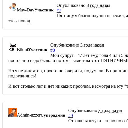
Опубликовано
3 года назад
May-Day
Участник
#7
Пятницу я благополучно пережил, а 
это - повод...
Опубликовано
3 года назад
Bikini
Участник
#8
Мой супруг - 47 лет ему, года 4 или 5 
постоянно надо было. и потом я заметила этот ПЯТНИЧНЫ
Но я не диктатор, просто поговорили, подумали. В принципе 
подружились!
И вот столько лет и нет никаких проблем, несмотря на эту "
Опубликовано
3 года назад
Admin-uzzer
Суперадмин
#9
Страшная штука... знаю по себ