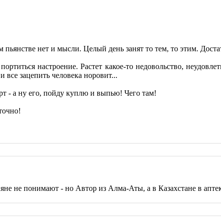
м пьянстве нет и мысли. Целый день занят то тем, то этим. Дос
портиться настроение. Растет какое-то недовольство, неудовлет
и все зацепить человека норовит...
рт - а ну его, пойду куплю и выпью! Чего там!
точно!
не не понимают - но Автор из Алма-Аты, а в Казахстане в аптек