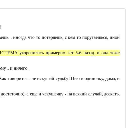
!
шь... иногда что-то потеряешь, с кем-то поругаешься, иной
СИСТЕМА укоренилась примерно лет 5-6 назад. и она тоже
у... и ничего.
Как говорится - не искушай судьбу! Пью в одиночку, дома, и
остаточно), а еще и чекушечку - на всякий случай, дескать,