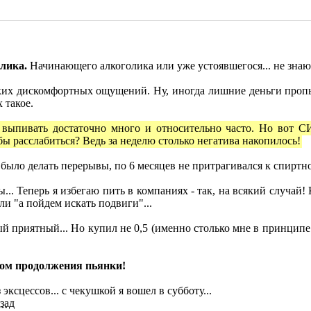
олика.
Начинающего алкоголика или уже устоявшегося... не знаю
ких дискомфортных ощущений. Ну, иногда лишние деньги пропье
 такое.
а выпивать достаточно много и относительно часто. Но вот 
у бы расслабиться? Ведь за неделю столько негатива накопилось!
было делать перерывы, по 6 месяцев не притрагивался к спиртном
... Теперь я избегаю пить в компаниях - так, на всякий случай! 
и "а пойдем искать подвиги"...
 приятный... Но купил не 0,5 (именно столько мне в принципе д
ром продолжения пьянки!
эксцессов... с чекушкой я вошел в субботу...
азад