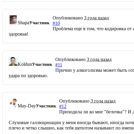
Опубликовано
3 года назад
Shapa
Участник
#10
Проблема еще в том, что кодировка от 
здоровья!
Опубликовано
3 года назад
Koldun
Участник
#11
Причин у алкоголизма может быть сотн
удара по здоровью.
Опубликовано
3 года назад
May-Day
Участник
#12
Приходила ли ко мне "белочка"? И да
Слуховые галлюцинации у меня иногда бывают, иногда ночью,
плечо и четко слышно, как тебя шепотом называют по имени.