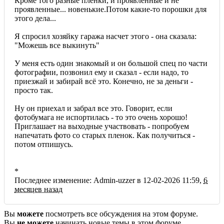
Кроме того разные пленки, и проявленные и не
проявленные... новенькие.Потом какие-то порошки для
этого дела...
Я спросил хозяйку гаража насчет этого - она сказала:
"Можешь все выкинуть"
У меня есть один знакомый и он большой спец по части
фотографии, позвонил ему и сказал - если надо, то
приезжай и забирай всё это. Конечно, не за деньги -
просто так.
Ну он приехал и забрал все это. Говорит, если
фотобумага не испортилась - то это очень хорошо!
Приглашает на выходные участвовать - попробуем
напечатать фото со старых пленок. Как получиться -
потом отпишусь.
*
Последнее изменение: Admin-uzzer в 12-02-2026 11:59,
6
месяцев назад
Вы
можете
посмотреть все обсуждения на этом форуме.
Вы
не можете
начинать новые темы в этом форуме.