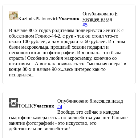
Опубликовано
6
Kazimir-Platonovich
Участник
месяцев назад
#5
В начале 80-х годов родителям подвернулся Зенит-Е с
объективом Гелиос-44-2, с рук - так он стоил что-то
около 100 рублей, а нам продали за 60 рублей. И с ним
были макрокольца, прошлый хозяин подарил и
несколько книг по фотографии. И я попал... это была
страсть! Особенно любил макросъемку, конечно со
штативом... А вот как появилась эта "мыльная опера" в
конце 80-х и начале 90-х...весь интерес как-то
испарился...
Опубликовано
6 месяцев назад
TOLIK
Участник
#4
Вообще, это сейчас в каждом
смартфоне камера есть - но волшебства уже нет. Раньше
занятие фотографией - это искусство, это
действительное волшебство!