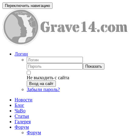
Переключить навигацию
Логин
Показать
Не выходить с сайта
Вход на сайт
Забыли пароль?
Новости
Блог
ЧаВо
Статьи
Галерея
Форум
Форум