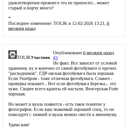
удовлетворения прежнего это не приносит... может
старый и ворчу много?
*
Последнее изменение: TOLIK в 12-02-2026 13:21,
6
месяцев назад
Опубликовано
6 месяцев назад
TOLIK
Участник
#3
Не факт. Все зависит от условий
хранения, ну и конечно от самой фотобумаги и прочих
"расходников". ГДР-овская фотобумага была хорошая.
Если Унибром - тоже отличная фотобумага. Славич -
проверка покажет... Вот если фотобумага Березка... это
хуже. Скорее всего кранты ей настали. Венгерская Forte
хорошая.
Но может и вуаль появится - есть такое понятие у
фотографов. Если ваш знакомый хороший спец, то он
поколдует с химией и вуаль можно свести к минимуму.
Удачи вам!