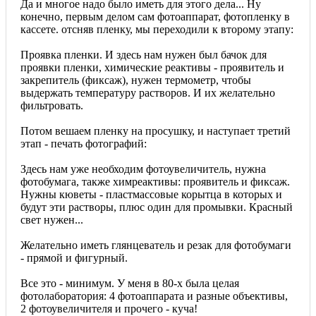
Да и многое надо было иметь для этого дела... Ну
конечно, первым делом сам фотоаппарат, фотопленку в
кассете. отсняв пленку, мы переходили к второму этапу:
Проявка пленки. И здесь нам нужен был бачок для
проявки пленки, химические реактивы - проявитель и
закрепитель (фиксаж), нужен термометр, чтобы
выдержать температуру растворов. И их желательно
фильтровать.
Потом вешаем пленку на просушку, и наступает третий
этап - печать фотографий:
Здесь нам уже необходим фотоувеличитель, нужна
фотобумага, также химреактивы: проявитель и фиксаж.
Нужны кюветы - пластмассовые корытца в которых и
будут эти растворы, плюс один для промывки. Красный
свет нужен...
Желательно иметь глянцеватель и резак для фотобумаги
- прямой и фигурный.
Все это - минимум. У меня в 80-х была целая
фотолаборатория: 4 фотоаппарата и разные объективы,
2 фотоувеличителя и прочего - куча!