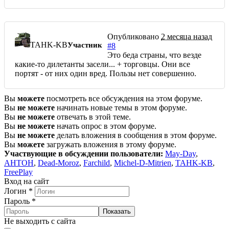
Опубликовано
2 месяца назад
TAHK-KB
Участник
#8
Это беда страны, что везде
какие-то дилетанты засели... + торговцы. Они все
портят - от них один вред. Пользы нет совершенно.
Вы
можете
посмотреть все обсуждения на этом форуме.
Вы
не можете
начинать новые темы в этом форуме.
Вы
не можете
отвечать в этой теме.
Вы
не можете
начать опрос в этом форуме.
Вы
не можете
делать вложения в сообщения в этом форуме.
Вы
можете
загружать вложения в этому форуме.
Участвующие в обсуждении пользователи:
May-Day
,
AHTOH
,
Dead-Moroz
,
Farchild
,
Michel-D-Mitrien
,
TAHK-KB
,
FreePlay
Вход на сайт
Логин
*
Пароль
*
Показать
Не выходить с сайта