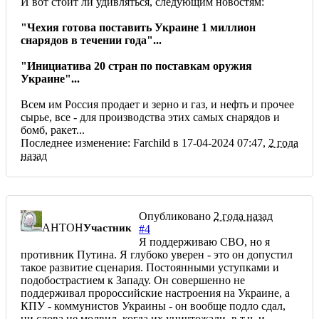
И вот стоит ли удивляться, следующим новостям:
"Чехия готова поставить Украине 1 миллион
снарядов в течении года"...
"Инициатива 20 стран по поставкам оружия
Украине"...
Всем им Россия продает и зерно и газ, и нефть и прочее
сырье, все - для производства этих самых снарядов и
бомб, ракет...
Последнее изменение: Farchild в 17-04-2024 07:47,
2 года
назад
Опубликовано
2 года назад
AHTOH
Участник
#4
Я поддерживаю СВО, но я
противник Путина. Я глубоко уверен - это он допустил
такое развитие сценария. Постоянными уступками и
подобострастием к Западу. Он совершенно не
поддерживал пророссийские настроения на Украине, а
КПУ - коммунистов Украины - он вообще подло сдал,
ни слова не молвил, когда их уничтожали, в т.ч. и