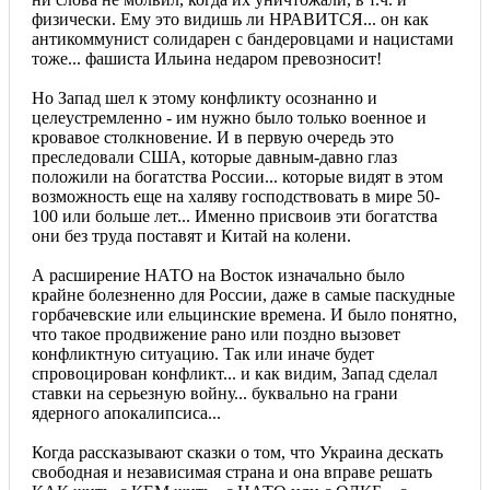
физически. Ему это видишь ли НРАВИТСЯ... он как
антикоммунист солидарен с бандеровцами и нацистами
тоже... фашиста Ильина недаром превозносит!
Но Запад шел к этому конфликту осознанно и
целеустремленно - им нужно было только военное и
кровавое столкновение. И в первую очередь это
преследовали США, которые давным-давно глаз
положили на богатства России... которые видят в этом
возможность еще на халяву господствовать в мире 50-
100 или больше лет... Именно присвоив эти богатства
они без труда поставят и Китай на колени.
А расширение НАТО на Восток изначально было
крайне болезненно для России, даже в самые паскудные
горбачевские или ельцинские времена. И было понятно,
что такое продвижение рано или поздно вызовет
конфликтную ситуацию. Так или иначе будет
спровоцирован конфликт... и как видим, Запад сделал
ставки на серьезную войну... буквально на грани
ядерного апокалипсиса...
Когда рассказывают сказки о том, что Украина дескать
свободная и независимая страна и она вправе решать