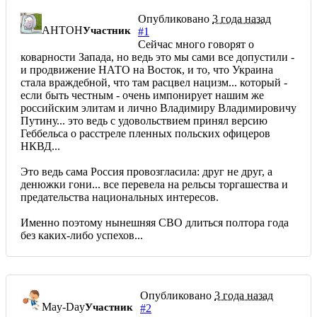
Опубликовано
3 года назад
AHTOH
Участник
#1
Сейчас много говорят о
коварности Запада, но ведь это мы сами все допустили -
и продвижение НАТО на Восток, и то, что Украина
стала враждебной, что там расцвел нацизм... который -
если быть честным - очень импонирует нашим же
российским элитам и лично Владимиру Владимировичу
Путину... это ведь с удовольствием принял версию
Геббельса о расстреле пленных польских офицеров
НКВД...
Это ведь сама Россия провозгласила: друг не друг, а
денюжки гони... все перевела на рельсы торгашества и
предательства национальных интересов.
Именно поэтому нынешняя СВО длиться полтора года
без каких-либо успехов...
Опубликовано
3 года назад
May-Day
Участник
#2