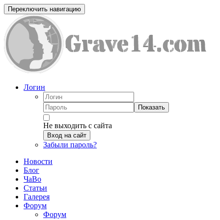
Переключить навигацию
Логин
Показать
Не выходить с сайта
Вход на сайт
Забыли пароль?
Новости
Блог
ЧаВо
Статьи
Галерея
Форум
Форум