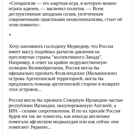
«Сепаратизм — это азартная игра, в которую можно
играть вдвоем, — заключил политик. — Всем
деструктивным западным силам, увлеченным
современными практиками неоколониализма, стоит об
этом помнить».
*
Хочу напомнить господину Медведеву, что Россия
имеет массу подобных рычагов давления на
пресловутые страны "коллективного Запада".
Например, в ответ на крайне недружественную
позицию Великобритании, Россия могла бы
официально признать Фолклендские (Мальвинские)
острова Аргентинской территорией, могла бы
предложить помощь аргентинской стороне в возврате
этих островов...
Россия могла бы признать Северную Ирландию частью
республики Ирландия, оккупированную Англией, а
ИРА - силами сопротивления. И по их просьбе Россия
будем им так же помогать, как некогда англичане
помогали афганским моджахедам или как сейчас они
помогают Украине...