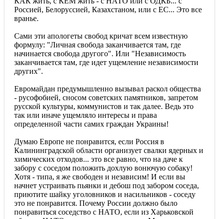
КАК жить, с КЕМ жить - с НАТО или с ОДКБ... с
Россией, Белоруссией, Казахстаном, или с ЕС... Это все
вранье.
Сами эти апологеты свобод кричат всем известную
формулу: "Личная свобода заканчивается там, где
начинается свобода другого". Или "Независимость
заканчивается там, где идет ущемление независимости
других".
Евромайдан предумышленно вызывал раскол общества
- русофобией, сносом советских памятников, запретом
русской культуры, коммунистов и так далее. Ведь это
так или иначе ущемляло интересы и права
определенной части самих граждан Украины!
Думаю Европе не понравится, если Россия в
Калининградской области организует свалки ядерных и
химических отходов... это все равно, что на даче к
забору с соседом положить дохлую вонючую собаку!
Хотя - типа, я же свободен и независим! И если вы
начнет устраивать пьянки и дебош под забором соседа,
приютите шайку уголовников и насильников - соседу
это не понравится. Почему России должно было
понравиться соседство с НАТО, если из Харьковской