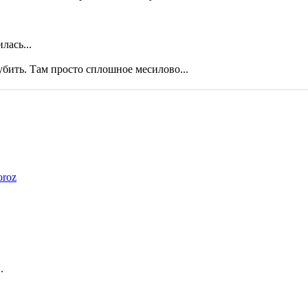
лась...
убить. Там просто сплошное месилово...
roz
.