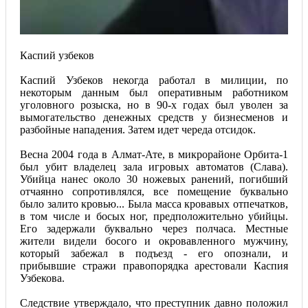
Каспий узбеков
Каспий Узбеков некогда работал в милиции, по
некоторым данным был оперативным работником
уголовного розыска, но в 90-х годах был уволен за
вымогательство денежных средств у бизнесменов и
разбойные нападения. Затем идет череда отсидок.
Весна 2004 года в Алмат-Ате, в микрорайоне Орбита-1
был убит владелец зала игровых автоматов (Слава).
Убийца нанес около 30 ножевых ранений, погибший
отчаянно сопротивлялся, все помещение буквально
было залито кровью... Была масса кровавых отпечатков,
в том числе и босых ног, предположительно убийцы.
Его задержали буквально через полчаса. Местные
жители видели босого и окровавленного мужчину,
который забежал в подъезд - его опознали, и
прибывшие стражи правопорядка арестовали Каспия
Узбекова.
Следствие утверждало, что преступник давно положил