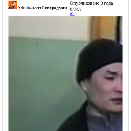
Опубликовано
3 года
Admin-uzzer
Суперадмин
назад
#2