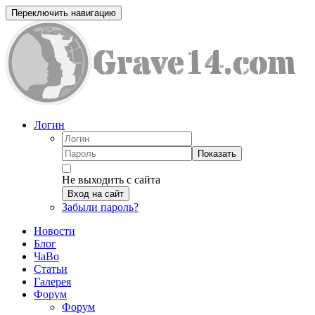
Переключить навигацию
Логин
Показать
Не выходить с сайта
Вход на сайт
Забыли пароль?
Новости
Блог
ЧаВо
Статьи
Галерея
Форум
Форум