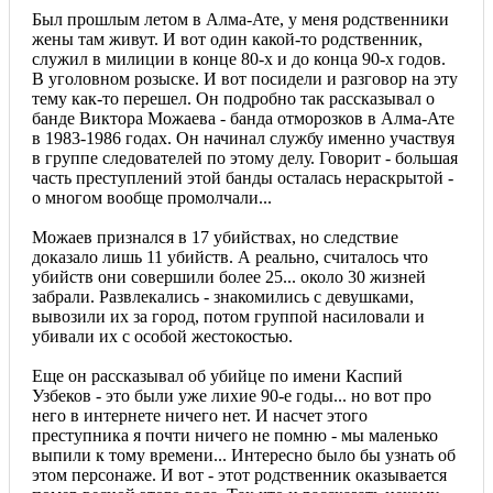
Был прошлым летом в Алма-Ате, у меня родственники
жены там живут. И вот один какой-то родственник,
служил в милиции в конце 80-х и до конца 90-х годов.
В уголовном розыске. И вот посидели и разговор на эту
тему как-то перешел. Он подробно так рассказывал о
банде Виктора Можаева - банда отморозков в Алма-Ате
в 1983-1986 годах. Он начинал службу именно участвуя
в группе следователей по этому делу. Говорит - большая
часть преступлений этой банды осталась нераскрытой -
о многом вообще промолчали...
Можаев признался в 17 убийствах, но следствие
доказало лишь 11 убийств. А реально, считалось что
убийств они совершили более 25... около 30 жизней
забрали. Развлекались - знакомились с девушками,
вывозили их за город, потом группой насиловали и
убивали их с особой жестокостью.
Еще он рассказывал об убийце по имени Каспий
Узбеков - это были уже лихие 90-е годы... но вот про
него в интернете ничего нет. И насчет этого
преступника я почти ничего не помню - мы маленько
выпили к тому времени... Интересно было бы узнать об
этом персонаже. И вот - этот родственник оказывается