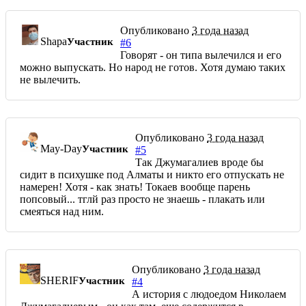
Опубликовано
3 года назад
Shapa
Участник
#6
Говорят - он типа вылечился и его
можно выпускать. Но народ не готов. Хотя думаю таких
не вылечить.
Опубликовано
3 года назад
May-Day
Участник
#5
Так Джумагалиев вроде бы
сидит в психушке под Алматы и никто его отпускать не
намерен! Хотя - как знать! Токаев вообще парень
попсовый... тглй раз просто не знаешь - плакать или
смеяться над ним.
Опубликовано
3 года назад
SHERIF
Участник
#4
А история с людоедом Николаем