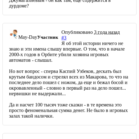
Джумагалиевым - он как там, еще содержится в
дурдоме
?
Опубликовано
3 года назад
May-Day
Участник
#3
Я об этой истории ничего не
знаю и эти имена слышу впервые. О том, что в начале
2000-х годов в Орбите убили хозяина игровых
автоматов - слышал.
Но вот вопрос - сперва Каспий Узбеков, дескать был
крутым бандосом и стрелял всех из Макарова, то что на
последнее дело пошел с ножом, да еще и бежал босой и
окровавленный - словно в первый раз на дело пошел...
нервишки не выдержали...
Да и насчет 100 тысяч тоже сказки - в те времена это
просто феноменальная сумма денег. Не было в игровых
залах такой налички.