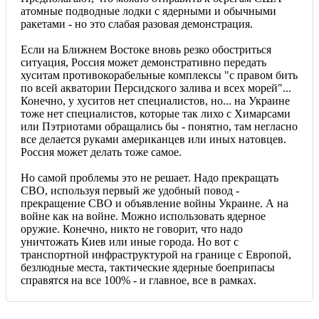
атомные подводные лодки с ядерными и обычными
ракетами - но это слабая разовая демонстрация.
Если на Ближнем Востоке вновь резко обостриться
ситуация, Россия может демонстративно передать
хуситам противокорабельные комплексы "с правом бить
по всей акватории Персидского залива и всех морей"...
Конечно, у хуситов нет специалистов, но... на Украине
тоже нет специалистов, которые так лихо с Химарсами
или Пэтриотами обращались бы - понятно, там негласно
все делается руками американцев или иных натовцев.
Россия может делать тоже самое.
Но самой проблемы это не решает. Надо прекращать
СВО, используя первый же удобный повод -
прекращение СВО и объявление войны Украине. А на
войне как на войне. Можно использовать ядерное
оружие. Конечно, никто не говорит, что надо
уничтожать Киев или иные города. Но вот с
транспортной инфраструктурой на границе с Европой,
безлюдные места, тактические ядерные боеприпасы
справятся на все 100% - и главное, все в рамках.