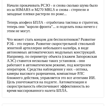
Начали прокачивать РСЗО - и снова сколько шума было
из-за HIMARS и М270 MRLS и снова - стерпели и
западные плевки растерли по роже...
Теперь апофеоз БПЛА - отработана тактика и стратегия,
теперь они "короли фронта"... и поделать пока ничего с
этим не могут.
Что может стать концом для беспилотников? Развитие
РЭБ - это первое. Развитие скорострельной ствольной
зенитной артиллерии небольшого калибра, в виде
автономных автоматических модульных конструкций.
Например, по периметру объекта (скажем Запорожская
АЭС) ставится несколько таких установок - они
работают в автоматическом режиме, под контролем
операторов. Средства наблюдения у них - оптика,
камеры высокого разрешения, компактные РЛС
ближнего действия, управляется это все агентами ИИ.
Цель уничтожается на подлете. Автоматизация и
скорострельность обеспечивают эффективность во
время массированного налета БПЛА.