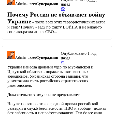
Admin-uzzer
Суперадмин
назад
#2
Почему Россия не объявляет войну
Украине
- после всех этих террористических актов
и атак? Почему - ведь по факту ВОЙНА и не какая-то
сопливо-размазанная СВО...
Опубликовано
1 год
Admin-uzzer
Суперадмин
назад
#1
Украина нанесла дронами удар по Мурманской и
Иркутской областях - поражены пять военных
аэродромов. Украинская сторона заявляет, что
уничтожила треть российских стратегических
ракетоносцев.
Доказательств этому она не представляет.
Но уже понятно - это очередной провал российской
разведки и служб безопасности. ПВО и вообще - полная
безалаберность и непрофессионализм! Тем более явно