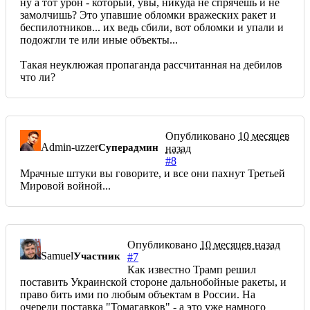
ну а тот урон - который, увы, никуда не спрячешь и не
замолчишь? Это упавшие обломки вражеских ракет и
беспилотников... их ведь сбили, вот обломки и упали и
подожгли те или иные объекты...
Такая неуклюжая пропаганда рассчитанная на дебилов
что ли?
Опубликовано
10 месяцев
Admin-uzzer
Суперадмин
назад
#8
Мрачные штуки вы говорите, и все они пахнут Третьей
Мировой войной...
Опубликовано
10 месяцев назад
Samuel
Участник
#7
Как известно Трамп решил
поставить Украинской стороне дальнобойные ракеты, и
право бить ими по любым объектам в России. На
очереди поставка "Томагавков" - а это уже намного