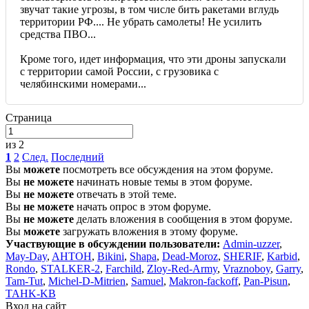
звучат такие угрозы, в том числе бить ракетами вглудь
территории РФ.... Не убрать самолеты! Не усилить
средства ПВО...
Кроме того, идет информация, что эти дроны запускали
с территории самой России, с грузовика с
челябинскими номерами...
Страница
из 2
1
2
След.
Последний
Вы
можете
посмотреть все обсуждения на этом форуме.
Вы
не можете
начинать новые темы в этом форуме.
Вы
не можете
отвечать в этой теме.
Вы
не можете
начать опрос в этом форуме.
Вы
не можете
делать вложения в сообщения в этом форуме.
Вы
можете
загружать вложения в этому форуме.
Участвующие в обсуждении пользователи:
Admin-uzzer
,
May-Day
,
AHTOH
,
Bikini
,
Shapa
,
Dead-Moroz
,
SHERIF
,
Karbid
,
Rondo
,
STALKER-2
,
Farchild
,
Zloy-Red-Army
,
Vraznoboy
,
Garry
,
Tam-Tut
,
Michel-D-Mitrien
,
Samuel
,
Makron-fackoff
,
Pan-Pisun
,
TAHK-KB
Вход на сайт