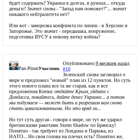
будет содержать? Украина в долгах, в руинах... откуда
деньги? Значит снова - "Запад нам поможет?"... значит
никакого нейтралитета нет?
Или вот - заморозка конфликта по линии - в Херсоне и
Запорожье. Это значит - передышка, вооружение,
подготовка ВУСУ к новому витку войны?
Опубликовано
9 месяцев назад
Pan-Pisun
Участник
#10
Зеленский снова заговорил о
мире и предложил "новый" план из 12 пунктов. Но суть
этого нового плана все та же старая, как и все
предложения Киева:
отдайте Крым, уйдите с
Донбасса, покайтесь, дайте денег Украине... а потом
мы подумаем — может быть и разрешим вам снова
стать цивилизованными. Но это вряд ли...
Но тут суть другая - говоря о мире, он тут же ударил
британскими ракетами Storm Shadow по Брянску!
Понятно - так требуют из Лондона и Парижа, из
НАТО... Но своя голова на плечах есть? Понятно же,