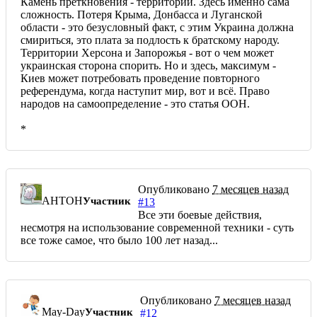
Камень преткновения - территории. Здесь именно сама
сложность. Потеря Крыма, Донбасса и Луганской
области - это безусловный факт, с этим Украина должна
смириться, это плата за подлость к братскому народу.
Территории Херсона и Запорожья - вот о чем может
украинская сторона спорить. Но и здесь, максимум -
Киев может потребовать проведение повторного
референдума, когда наступит мир, вот и всё. Право
народов на самоопределение - это статья ООН.
*
Опубликовано
7 месяцев назад
AHTOH
Участник
#13
Все эти боевые действия,
несмотря на использование современной техники - суть
все тоже самое, что было 100 лет назад...
Опубликовано
7 месяцев назад
May-Day
Участник
#12