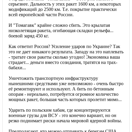
серьезнее. Дальность у этих ракет 1600 км, а некоторых
модификаций до 2500 км. Т.е. покрытие практически
всей европейской части России.
И "Томагавк" крайне сложно сбить. Это крылатая
низколетящая ракета, огибающая складки рельефа...
боевой заряд 450 кг.
Как ответит Россия? Усиление ударов по Украине? Так
это не дает никакого результата. Западу на это наплевать
- тратьте свои ракеты сколько угодно! Экономика ваша
страдает... деньги вместо созидания, тратятся на трах-
бабахи...
Уничтожить транспортную инфраструктуру
нынешними средствами уже невозможно - очень быстро
её ремонтируют и используют. А бить по бетонным
опорам - нереально, потребуется огромное количество
мощных ракет, большая часть которых пролетит мимо...
Ударить по польским хабам, где концентрируются
военные грузы для ВСУ - это конечно вариант, но он
резко поднимает риски начала мировой ядерной войны.
Предполагают, что можно отправить к берегам США