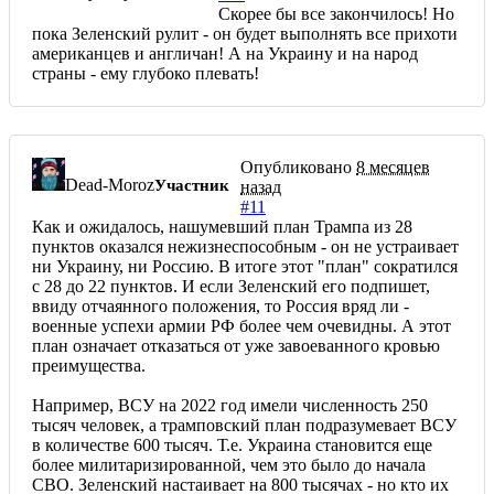
Скорее бы все закончилось! Но
пока Зеленский рулит - он будет выполнять все прихоти
американцев и англичан! А на Украину и на народ
страны - ему глубоко плевать!
Опубликовано
8 месяцев
Dead-Moroz
Участник
назад
#11
Как и ожидалось, нашумевший план Трампа из 28
пунктов оказался нежизнеспособным - он не устраивает
ни Украину, ни Россию. В итоге этот "план" сократился
с 28 до 22 пунктов. И если Зеленский его подпишет,
ввиду отчаянного положения, то Россия вряд ли -
военные успехи армии РФ более чем очевидны. А этот
план означает отказаться от уже завоеванного кровью
преимущества.
Например, ВСУ на 2022 год имели численность 250
тысяч человек, а трамповский план подразумевает ВСУ
в количестве 600 тысяч. Т.е. Украина становится еще
более милитаризированной, чем это было до начала
СВО. Зеленский настаивает на 800 тысячах - но кто их