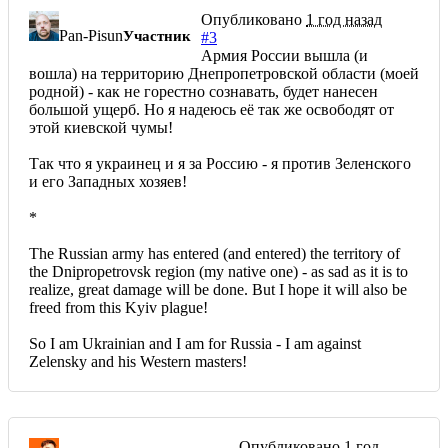
Опубликовано
1 год назад
Pan-Pisun
Участник
#3
Армия России вышла (и
вошла) на территорию Днепропетровской области (моей
родной) - как не горестно сознавать, будет нанесен
большой ущерб. Но я надеюсь её так же освободят от
этой киевской чумы!
Так что я украинец и я за Россию - я против Зеленского
и его Западных хозяев!
*
The Russian army has entered (and entered) the territory of
the Dnipropetrovsk region (my native one) - as sad as it is to
realize, great damage will be done. But I hope it will also be
freed from this Kyiv plague!
So I am Ukrainian and I am for Russia - I am against
Zelensky and his Western masters!
Опубликовано
1 год