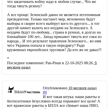
что заканчивать войну надо в любом случае... Что же
тогда тянуть резину?
А все проще: Зеленский давно не является легитимным
президентом. Только настанет мир, мгновенно будут
выборы и скорее всего выберут кого-то другого... и тот
другой начнет валить все неудачи на Зеленского. А
неудачи будут по-любому... страна в руинах, в долгах на
ближайшие 100 лет... Запад прикажет тянуть все соки из
народа... И это результат правления Зеленского... во имя
чего Украина попала в такую передрягу? Ради
кружевных европейских трусиков? Да кто же не давал?!
*
Последнее изменение: Pan-Pisun в 22-10-2025 08:26,
9
месяцев назад
Опубликовано
10 месяцев назад
Bikini
Участник
#9
И вот такая штука: наши ракеты и
беспилотники безусловно всегда поражают все цели! А
вот вражеские ракеты и БПЛА все сбивает наша ПВО,