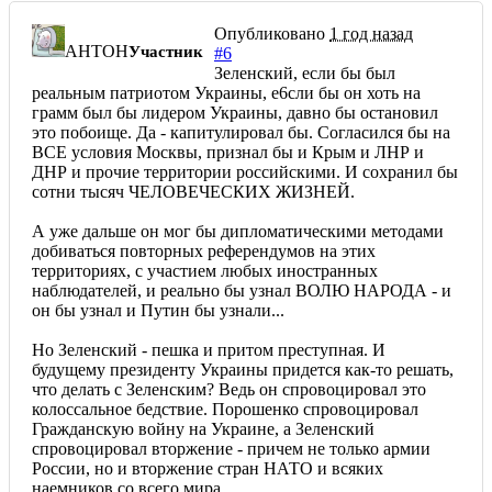
Опубликовано
1 год назад
AHTOH
Участник
#6
Зеленский, если бы был
реальным патриотом Украины, е6сли бы он хоть на
грамм был бы лидером Украины, давно бы остановил
это побоище. Да - капитулировал бы. Согласился бы на
ВСЕ условия Москвы, признал бы и Крым и ЛНР и
ДНР и прочие территории российскими. И сохранил бы
сотни тысяч ЧЕЛОВЕЧЕСКИХ ЖИЗНЕЙ.
А уже дальше он мог бы дипломатическими методами
добиваться повторных референдумов на этих
территориях, с участием любых иностранных
наблюдателей, и реально бы узнал ВОЛЮ НАРОДА - и
он бы узнал и Путин бы узнали...
Но Зеленский - пешка и притом преступная. И
будущему президенту Украины придется как-то решать,
что делать с Зеленским? Ведь он спровоцировал это
колоссальное бедствие. Порошенко спровоцировал
Гражданскую войну на Украине, а Зеленский
спровоцировал вторжение - причем не только армии
России, но и вторжение стран НАТО и всяких
наемников со всего мира...