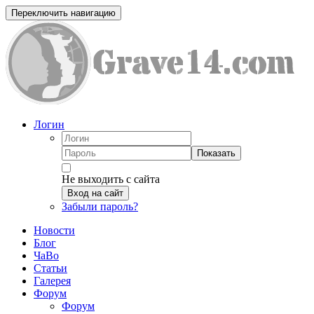
Переключить навигацию
Логин
Показать
Не выходить с сайта
Вход на сайт
Забыли пароль?
Новости
Блог
ЧаВо
Статьи
Галерея
Форум
Форум