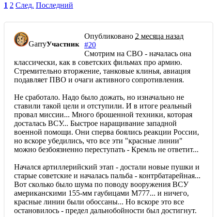
1
2
След.
Последний
Опубликовано
2 месяца назад
Garry
Участник
#20
Смотрим на СВО - началась она
классически, как в советских фильмах про армию.
Стремительно вторжение, танковые клинья, авиация
подавляет ПВО и очаги активного сопротивления.
Не сработало. Надо было дожать, но изначально не
ставили такой цели и отступили. И в итоге реальный
провал миссии... Много брошенной техники, которая
досталась ВСУ... Быстрое наращивание западной
военной помощи. Они сперва боялись реакции России,
но вскоре убедились, что все эти "красные линии"
можно безбоязненно переступать - Кремль не ответит...
Начался артиллерийский этап - достали новые пушки и
старые советские и началась пальба - контрбатарейная...
Вот сколько было шума по поводу вооружения ВСУ
американскими 155-мм гаубицами М777... и ничего,
красные линии были обоссаны... Но вскоре это все
остановилось - предел дальнобойности был достигнут.