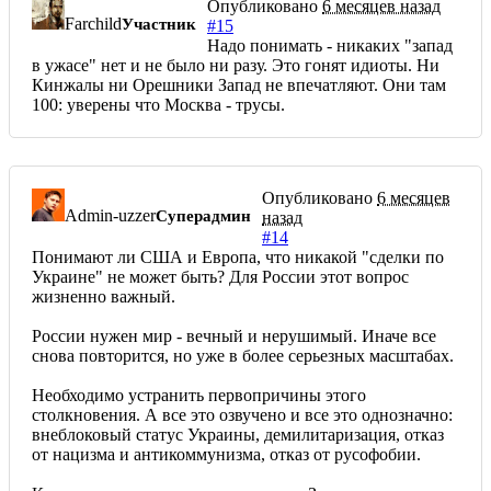
Опубликовано
6 месяцев назад
Farchild
Участник
#15
Надо понимать - никаких "запад
в ужасе" нет и не было ни разу. Это гонят идиоты. Ни
Кинжалы ни Орешники Запад не впечатляют. Они там
100: уверены что Москва - трусы.
Опубликовано
6 месяцев
Admin-uzzer
Суперадмин
назад
#14
Понимают ли США и Европа, что никакой "сделки по
Украине" не может быть? Для России этот вопрос
жизненно важный.
России нужен мир - вечный и нерушимый. Иначе все
снова повторится, но уже в более серьезных масштабах.
Необходимо устранить первопричины этого
столкновения. А все это озвучено и все это однозначно:
внеблоковый статус Украины, демилитаризация, отказ
от нацизма и антикоммунизма, отказ от русофобии.