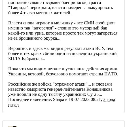
постоянно слышат взрывы боеприпасов, трасса
"Таврида" перекрыта, власти намерены эвакуировать
более 4 тысяч местных жителей.
Власти снова играют в молчанку - все СМИ сообщают
именно так "загорелся" - словно это мусорный бак
какой-то или урна, которые просто так могут загореться
из-за брошенного окурка...
Вероятно, и здесь мы видим результат атаки ВСУ, тем
более в тех краях сбили один из последних украинский
БПЛА Байрактар...
Пока что мы видим четкие и успешные действия армии
Украины, которой, безусловно помогают страны НАТО.
Российские же войска "отражают атаки"... и словами
известно юмориста генерал-лейтенанта Конашенкова
уже побили не одну тысячу украинских Су-25...
Последнее изменение: Shapa в 19-07-2023 08:21,
3 года
назад