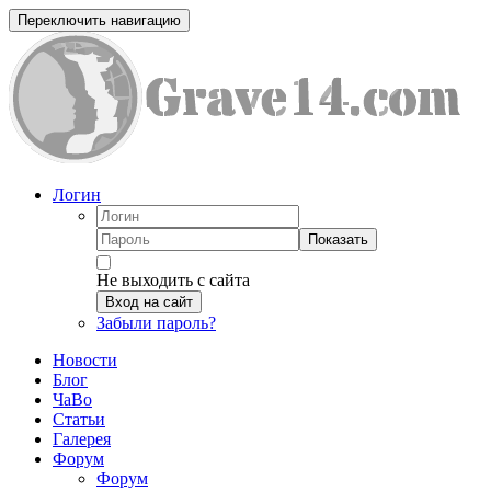
Переключить навигацию
Логин
Показать
Не выходить с сайта
Вход на сайт
Забыли пароль?
Новости
Блог
ЧаВо
Статьи
Галерея
Форум
Форум