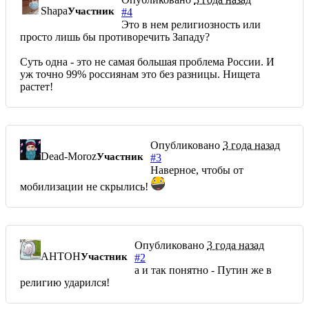
Shapa
Участник
#4
Это в нем религиозность или
просто лишь бы противоречить Западу?
Суть одна - это не самая большая проблема России. И
уж точно 99% россиянам это без разницы. Нищета
растет!
Опубликовано
3 года назад
Dead-Moroz
Участник
#3
Наверное, чтобы от
мобилизации не скрылись!
Опубликовано
3 года назад
AHTOH
Участник
#2
а и так понятно - Путин же в
религию ударился!