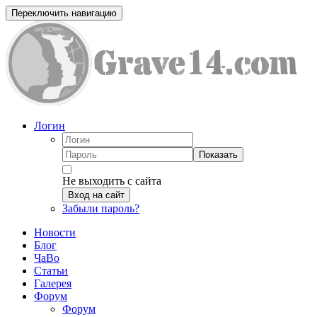
Переключить навигацию
Логин
Показать
Не выходить с сайта
Вход на сайт
Забыли пароль?
Новости
Блог
ЧаВо
Статьи
Галерея
Форум
Форум