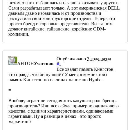
потом от них избавилась и начали заказывать у других.
Сами разрабатывают только. А вот американская DELL
давным-давно избавилась и от производства и
распустила свои конструкторские отделы. Теперь это
просто бренд и торговые представители. Все за них
делают китайские, тайванские, корейские ODM-
компании.
Опубликовано
3 года назад
AHTOH
Участник
#1
Все хвалят память Кингстон -
это правда, что он лучший? У меня в компе стоит
память Кингстон но на чипах написано Hynix...
=
Вообще, играет ли сегодня хоть какую-то роль бренд -
производитель? Или все сейчас примерно одинакового
качества, с одними характеристиками, одинаковыми
гарантиями. Ну а разница в ценах - это просто
маркетинг?