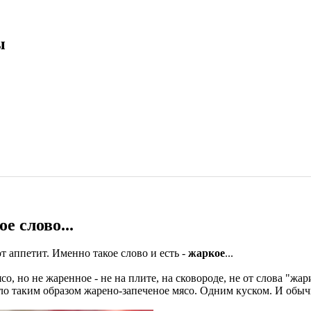
ы
е слово...
т аппетит. Именно такое слово и есть -
жаркое
...
о, но не жаренное - не на плите, на сковороде, не от слова "жари
ло таким образом жарено-запеченое мясо. Одним куском. И обычн