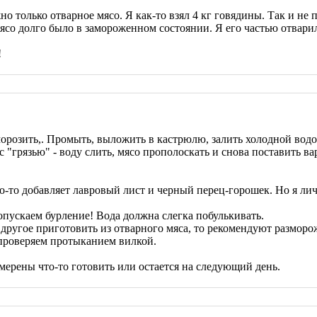
но только отварное мясо. Я как-то взял 4 кг говядины. Так и не
о мясо долго было в замороженном состоянии. Я его частью отвари
!
морозить,. Промыть, выложить в кастрюлю, залить холодной водо
с "грязью" - воду слить, мясо прополоскать и снова поставить в
-то добавляет лавровый лист и черный перец-горошек. Но я ли
допускаем бурление! Вода должна слегка побулькивать.
то другое приготовить из отварного мяса, то рекомендуют размо
 проверяем протыканием вилкой.
амерены что-то готовить или остается на следующий день.