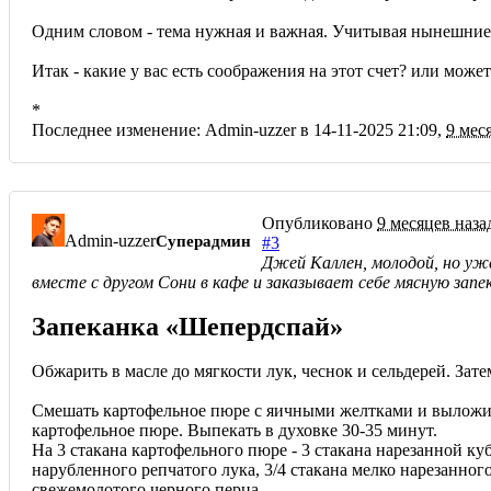
Одним словом - тема нужная и важная. Учитывая нынешние 
Итак - какие у вас есть соображения на этот счет? или может
*
Последнее изменение: Admin-uzzer в 14-11-2025 21:09,
9 мес
Опубликовано
9 месяцев наза
Admin-uzzer
Суперадмин
#3
Джей Каллен, молодой, но уже
вместе с другом Сони в кафе и заказывает себе мясную запек
Запеканка «Шепердспай»
Обжарить в масле до мягкости лук, чеснок и сельдерей. Зате
Смешать картофельное пюре с яичными желтками и выложить
картофельное пюре. Выпекать в духовке 30-35 минут.
На 3 стакана картофельного пюре - 3 стакана нарезанной куб
нарубленного репчатого лука, 3/4 стакана мелко нарезанного 
свежемолотого черного перца.