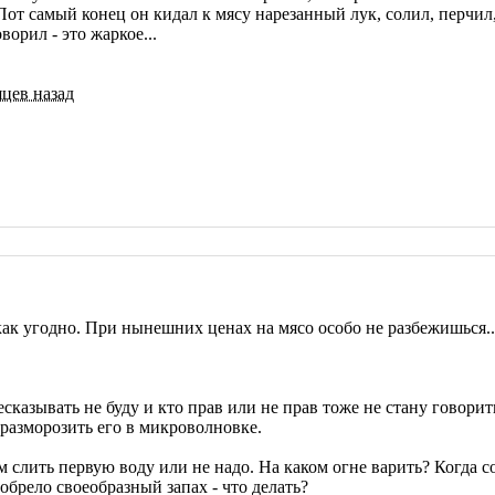
Пот самый конец он кидал к мясу нарезанный лук, солил, перчил
орил - это жаркое...
яцев назад
как угодно. При нынешних ценах на мясо особо не разбежишься..
есказывать не буду и кто прав или не прав тоже не стану говори
 разморозить его в микроволновке.
м слить первую воду или не надо. На каком огне варить? Когда с
обрело своеобразный запах - что делать?