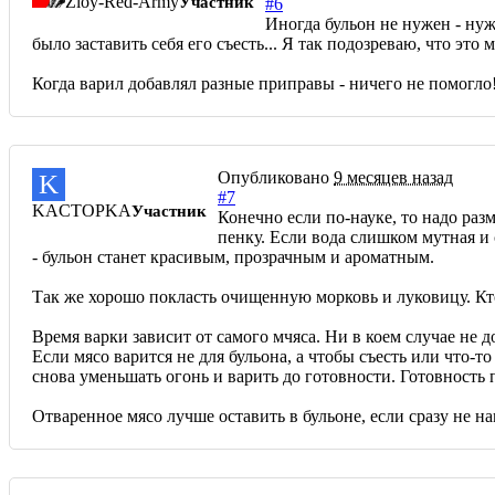
Zloy-Red-Army
Участник
#6
Иногда бульон не нужен - нуж
было заставить себя его съесть... Я так подозреваю, что эт
Когда варил добавлял разные приправы - ничего не помогло
Опубликовано
9 месяцев назад
K
#7
KACTOPKA
Участник
Конечно если по-науке, то надо раз
пенку. Если вода слишком мутная и 
- бульон станет красивым, прозрачным и ароматным.
Так же хорошо покласть очищенную морковь и луковицу. Кто
Время варки зависит от самого мчяса. Ни в коем случае не 
Если мясо варится не для бульона, а чтобы съесть или что-
снова уменьшать огонь и варить до готовности. Готовность
Отваренное мясо лучше оставить в бульоне, если сразу не н