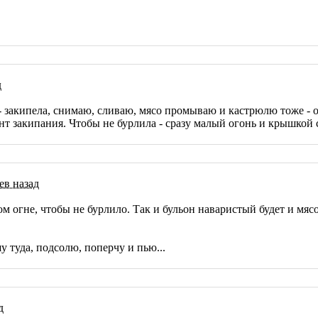
д
- закипела, снимаю, сливаю, мясо промываю и кастрюлю тоже - о
ент закипания. Чтобы не бурлила - сразу малый огонь и крышко
ев назад
ом огне, чтобы не бурлило. Так и бульон наваристый будет и мя
у туда, подсолю, поперчу и пью...
д