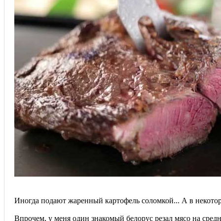
Иногда подают жаренный картофель соломкой... А в некотор
Впрочем, у меня один знакомый белорус резал мясо на средни