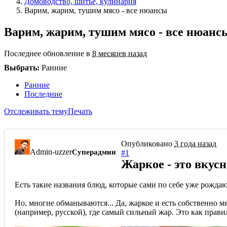
Домоводство, шитье, кулинария
Варим, жарим, тушим мясо - все нюансы
Варим, жарим, тушим мясо - все нюанс
Последнее обновление в
8 месяцев назад
Выбрать:
Ранние
Ранние
Последние
Отслеживать тему
Печать
Опубликовано
3 года назад
Admin-uzzer
Суперадмин
#1
Жаркое - это вкусно
Есть такие названия блюд, которые сами по себе уже рождаю
Но, многие обманываются... Да, жаркое и есть собственно мяс
(например, русской), где самый сильный жар. Это как прави