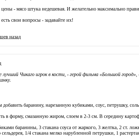
цены - мясо штука недешевая. И желательно максимально прави
 есть свои вопросы - задавайте их!
яцев назад
д
 лучший Чикаго игрок в кости, - герой фильма «Большой город», 
анку.
м добавить баранину, нарезанную кубиками, соус, петрушку, соль
 в форму, смазанную жиром, слоем в 2-3 см. В середину карто
иками баранины, 3 стакана соуса от жаркого, 3 желтка, 2 ст. лож
сельдерея, 1/4 стакана мелко нарубленной петрушки, 1 растертая 