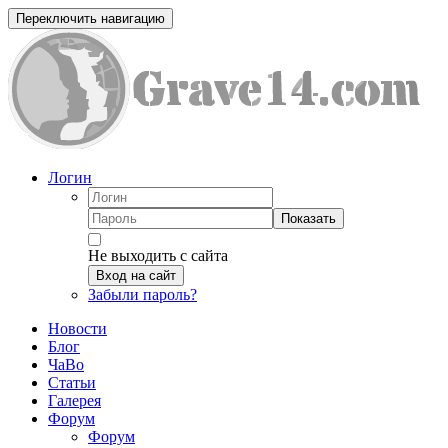
Переключить навигацию
Логин
Показать
Не выходить с сайта
Вход на сайт
Забыли пароль?
Новости
Блог
ЧаВо
Статьи
Галерея
Форум
Форум