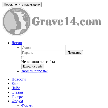
Переключить навигацию
Логин
Показать
Не выходить с сайта
Вход на сайт
Забыли пароль?
Новости
Блог
ЧаВо
Статьи
Галерея
Форум
Форум