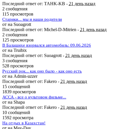
Последний ответ от: TAHK-KB -
21 день назад
2 сообщения
115 просмотров
Старики... мы и наши родители
от на Suoagrott
Последний ответ от: Michel-D-Mitrien -
21 день назад
2 сообщения
125 просмотров
В Балашихе взорвался автомобиль: 09.06.2026
от на Truibix
Последний ответ от: Suoagrott -
21 день назад
3 сообщения
528 просмотров
Русский рок... как оно было - как оно есть
от на Admin-uzzer
Последний ответ от: Fakero -
21 день назад
15 сообщений
1839 просмотров
АССА - все о культовом фильме...
от на Shapa
Последний ответ от: Fakero -
21 день назад
10 сообщений
1592 просмотра
На отдых в Казахстан!
от на May-Day