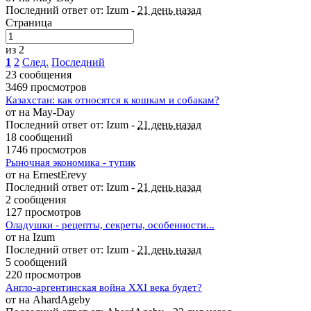
Последний ответ от: Izum -
21 день назад
Страница
из 2
1
2
След.
Последний
23 сообщения
3469 просмотров
Казахстан: как относятся к кошкам и собакам?
от на May-Day
Последний ответ от: Izum -
21 день назад
18 сообщений
1746 просмотров
Рыночная экономика - тупик
от на ErnestErevy
Последний ответ от: Izum -
21 день назад
2 сообщения
127 просмотров
Оладушки - рецепты, секреты, особенности...
от на Izum
Последний ответ от: Izum -
21 день назад
5 сообщений
220 просмотров
Англо-аргентинская война XXI века будет?
от на AhardAgeby