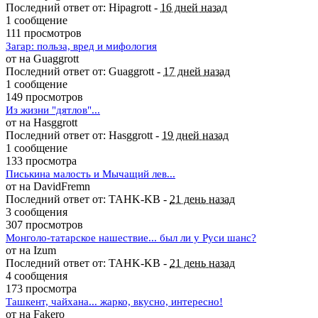
Последний ответ от: Hipagrott -
16 дней назад
1 сообщение
111 просмотров
Загар: польза, вред и мифология
от на Guaggrott
Последний ответ от: Guaggrott -
17 дней назад
1 сообщение
149 просмотров
Из жизни "дятлов"...
от на Hasggrott
Последний ответ от: Hasggrott -
19 дней назад
1 сообщение
133 просмотра
Писькина малость и Мычащий лев...
от на DavidFremn
Последний ответ от: TAHK-KB -
21 день назад
3 сообщения
307 просмотров
Монголо-татарское нашествие... был ли у Руси шанс?
от на Izum
Последний ответ от: TAHK-KB -
21 день назад
4 сообщения
173 просмотра
Ташкент, чайхана... жарко, вкусно, интересно!
от на Fakero