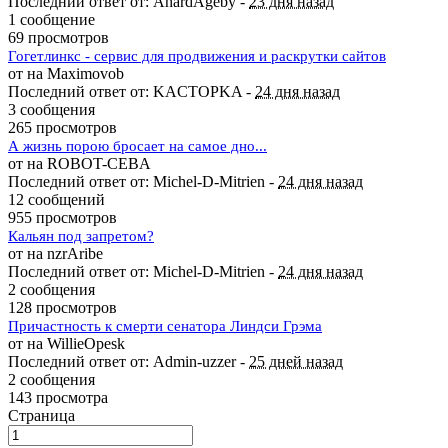
Последний ответ от: AhardAgeby -
23 дня назад
1 сообщение
69 просмотров
Гогетлинкс - сервис для продвижения и раскрутки сайтов
от на Maximovob
Последний ответ от: KACTOPKA -
24 дня назад
3 сообщения
265 просмотров
А жизнь порою бросает на самое дно...
от на ROBOT-CEBA
Последний ответ от: Michel-D-Mitrien -
24 дня назад
12 сообщений
955 просмотров
Кальян под запретом?
от на nzrAribe
Последний ответ от: Michel-D-Mitrien -
24 дня назад
2 сообщения
128 просмотров
Причастность к смерти сенатора Линдси Грэма
от на WillieOpesk
Последний ответ от: Admin-uzzer -
25 дней назад
2 сообщения
143 просмотра
Страница