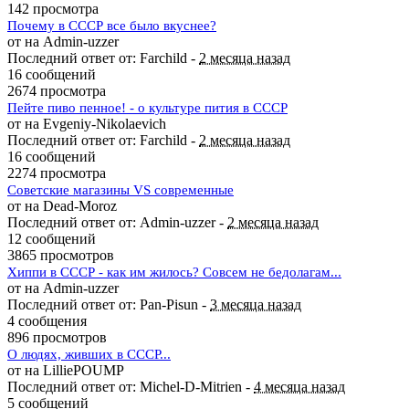
142 просмотра
Почему в СССР все было вкуснее?
от на Admin-uzzer
Последний ответ от: Farchild -
2 месяца назад
16 сообщений
2674 просмотра
Пейте пиво пенное! - о культуре пития в СССР
от на Evgeniy-Nikolaevich
Последний ответ от: Farchild -
2 месяца назад
16 сообщений
2274 просмотра
Советские магазины VS современные
от на Dead-Moroz
Последний ответ от: Admin-uzzer -
2 месяца назад
12 сообщений
3865 просмотров
Хиппи в СССР - как им жилось? Совсем не бедолагам...
от на Admin-uzzer
Последний ответ от: Pan-Pisun -
3 месяца назад
4 сообщения
896 просмотров
О людях, живших в СССР...
от на LilliePOUMP
Последний ответ от: Michel-D-Mitrien -
4 месяца назад
5 сообщений