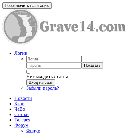
Переключить навигацию
Логин
Показать
Не выходить с сайта
Вход на сайт
Забыли пароль?
Новости
Блог
ЧаВо
Статьи
Галерея
Форум
Форум