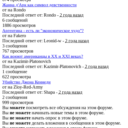
Жанна д'Арк как символ девственности
от на Rondo
Последний ответ от: Rondo -
2 года назад
6 сообщений
1886 просмотров
Аргентина - есть ли "экономическое чудо"?
от на Fakero
Последний ответ от: Leonid-w -
2 года назад
3 сообщения
767 просмотров
Как воюют американцы в XX и XXI веках?
от на Kazimir-Platonovich
Последний ответ от: Kazimir-Platonovich -
2 года назад
1 сообщение
622 просмотра
Убийство Джона Кеннеди
от на Zloy-Red-Army
Последний ответ от: Shapa -
2 года назад
2 сообщения
999 просмотров
Вы
можете
посмотреть все обсуждения на этом форуме.
Вы
не можете
начинать новые темы в этом форуме.
Вы
не можете
начать опрос в этом форуме.
Вы
не можете
делать вложения в сообщения в этом форуме.