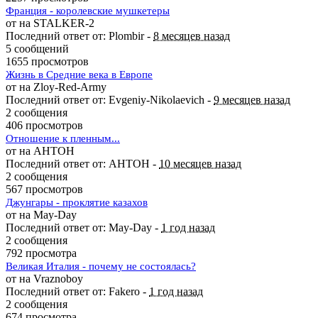
Франция - королевские мушкетеры
от на STALKER-2
Последний ответ от: Plombir -
8 месяцев назад
5 сообщений
1655 просмотров
Жизнь в Средние века в Европе
от на Zloy-Red-Army
Последний ответ от: Evgeniy-Nikolaevich -
9 месяцев назад
2 сообщения
406 просмотров
Отношение к пленным...
от на AHTOH
Последний ответ от: AHTOH -
10 месяцев назад
2 сообщения
567 просмотров
Джунгары - проклятие казахов
от на May-Day
Последний ответ от: May-Day -
1 год назад
2 сообщения
792 просмотра
Великая Италия - почему не состоялась?
от на Vraznoboy
Последний ответ от: Fakero -
1 год назад
2 сообщения
674 просмотра